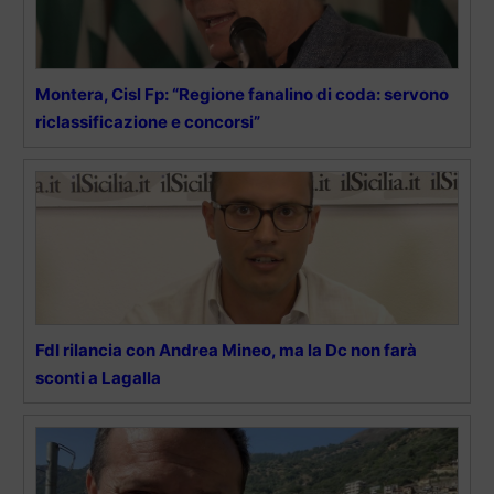
Montera, Cisl Fp: “Regione fanalino di coda: servono
riclassificazione e concorsi”
FdI rilancia con Andrea Mineo, ma la Dc non farà
sconti a Lagalla