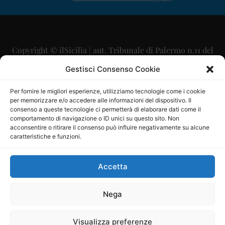
Copyright © ilSicilia | aut. Tribunale di Palermo n.11 del
29/09/2015
Gestisci Consenso Cookie
Editore: Mercurio Comunicazione Soc. Coop. A.R.L.
Per fornire le migliori esperienze, utilizziamo tecnologie come i cookie
per memorizzare e/o accedere alle informazioni del dispositivo. Il
Direttore Editoriale: Maurizio Scaglione
consenso a queste tecnologie ci permetterà di elaborare dati come il
comportamento di navigazione o ID unici su questo sito. Non
Direttore Responsabile: Maria Calabrese
acconsentire o ritirare il consenso può influire negativamente su alcune
caratteristiche e funzioni.
p.zza Sant’Oliva, 9 – 90141 – Palermo – 091335557
P.IVA: 06334930820
Accetta
Mercurio Comunicazione Società Cooperativa a r.l. è
iscritta al Registro degli Operatori di Comunicazione al
Nega
numero 26988
Visualizza preferenze