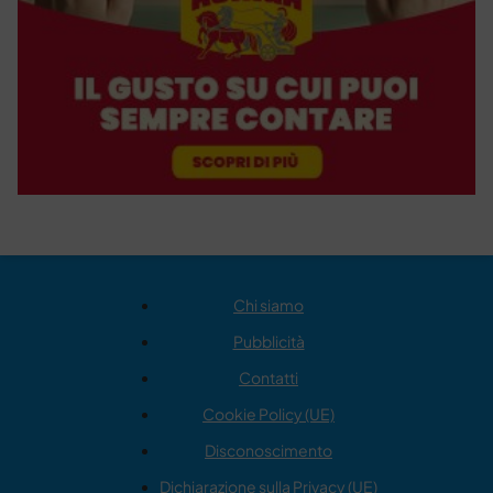
Chi siamo
Pubblicità
Contatti
Cookie Policy (UE)
Disconoscimento
Dichiarazione sulla Privacy (UE)