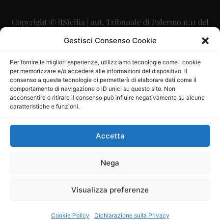
Copyright © ilSicilia | aut. Tribunale di Palermo n.11 del
29/09/2015
Gestisci Consenso Cookie
Editore: Mercurio Comunicazione Soc. Coop. A.R.L.
Per fornire le migliori esperienze, utilizziamo tecnologie come i cookie
per memorizzare e/o accedere alle informazioni del dispositivo. Il
Direttore Editoriale: Maurizio Scaglione
consenso a queste tecnologie ci permetterà di elaborare dati come il
comportamento di navigazione o ID unici su questo sito. Non
Direttore Responsabile: Maria Calabrese
acconsentire o ritirare il consenso può influire negativamente su alcune
caratteristiche e funzioni.
p.zza Sant’Oliva, 9 – 90141 – Palermo – 091335557
P.IVA: 06334930820
Accetta
Mercurio Comunicazione Società Cooperativa a r.l. è
iscritta al Registro degli Operatori di Comunicazione al
Nega
numero 26988
Visualizza preferenze
Sito gestito da
La Digitale srl
–
info@ladigitale.it
Cookie Policy
Dichiarazione sulla Privacy