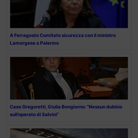
A Ferragosto Comitato sicurezza con il ministro
Lamorgese a Palermo
Caso Gregoretti, Giulia Bongiorno: “Nessun dubbio
sull’operato di Salvini”