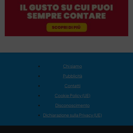
Chi siamo
Pubblicità
Contatti
Cookie Policy (UE)
Disconoscimento
Dichiarazione sulla Privacy (UE)