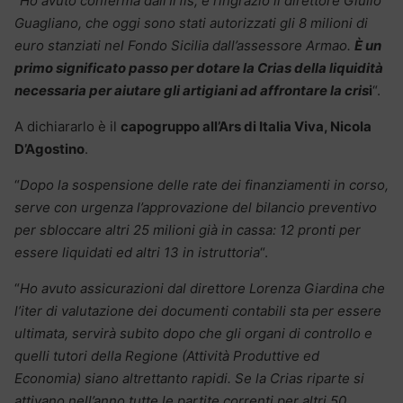
“
Ho avuto conferma dall’Irfis, e ringrazio il direttore Giulio
Guagliano, che oggi sono stati autorizzati gli 8 milioni di
euro stanziati nel Fondo Sicilia dall’assessore Armao.
È un
primo significato passo per dotare la Crias della liquidità
necessaria per aiutare gli artigiani ad affrontare la cris
i
“.
A dichiararlo è il
capogruppo all’Ars di Italia Viva, Nicola
D’Agostino
.
“
Dopo la sospensione delle rate dei finanziamenti in corso,
serve con urgenza l’approvazione del bilancio preventivo
per sbloccare altri 25 milioni già in cassa: 12 pronti per
essere liquidati ed altri 13 in istruttoria
“.
“
Ho avuto assicurazioni dal direttore Lorenza Giardina che
l’iter di valutazione dei documenti contabili sta per essere
ultimata, servirà subito dopo che gli organi di controllo e
quelli tutori della Regione (Attività Produttive ed
Economia) siano altrettanto rapidi. Se la Crias riparte si
attivano nell’anno tutte le partite correnti per altri 50