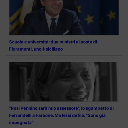
Scuola e università: due ministri al posto di
Fioramonti, uno è siciliano
“Rosi Pennino sarà mio assessore”, lo sgambetto di
Ferrandelli a Faraone. Ma lei si defila: “Sono già
impegnata”