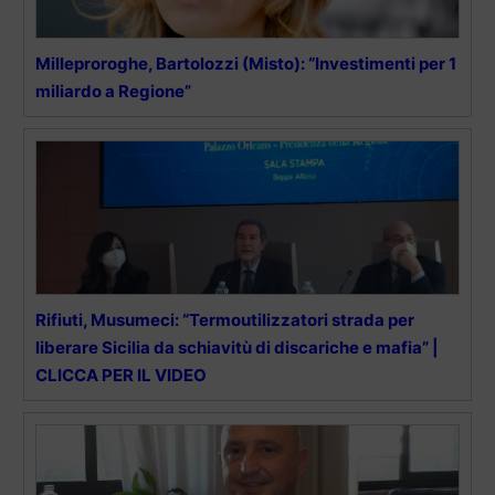
Milleproroghe, Bartolozzi (Misto): “Investimenti per 1
miliardo a Regione”
Rifiuti, Musumeci: “Termoutilizzatori strada per
liberare Sicilia da schiavitù di discariche e mafia” |
CLICCA PER IL VIDEO