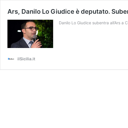
Ars, Danilo Lo Giudice è deputato. Sub
Danilo Lo Giudice subentra all’Ars a 
ilSicilia.it