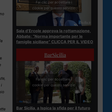
Fai clic per accettare i
cookie per questo servizio
amo
Sala d’Ercole approva la rottamazione,
Abbate: “Norma importante per le
la
famiglie siciliane” CLICCA PER IL VIDEO
BarSicilia
De
e
ute,
Fai clic per accettare i
 i
cookie per questo servizio
hio
Bar Sicilia, a Ispica la sfida per il futuro
ette