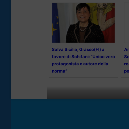
Salva Sicilia, Grasso(FI) a
Ar
favore di Schifani: “Unico vero
Sc
protagonista e autore della
re
norma”
po