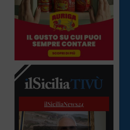
ilSiciliaNews
24