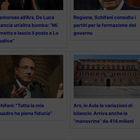
amoroso all’Ars, De Luca
Regione, Schifani consulta i
ancia un’altra bomba: “Mi
partiti per la formazione del
metto e lascio il posto a Lo
governo
udice”
hifani: “Tutta la mia
Ars, in Aula le variazioni di
uadra ha piena fiducia”
bilancio. Arriva anche la
“manovrina” da 414 milioni