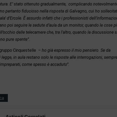
atura. E’ stato ottenuto gradualmente, complicando notevolmente
no pertanto fiducioso nella risposta di Galvagno, cui ho sollecita
la’ d’Ercole. È assurdo infatti che i professionisti dell’informazi
no poi seguire le sedute d’aula da un monitor, quando le cose p
’occhio delle telecamere che, tra l’altro, quando la discussione si
ono pure spente”.
gruppo Cinquestelle –
ho già espresso il mio pensiero. Se da
legge, in aula restano solo le risposte alle interrogazioni, sempr
e impreparati, come spesso è accaduto”.
ica
Articoli Correlati