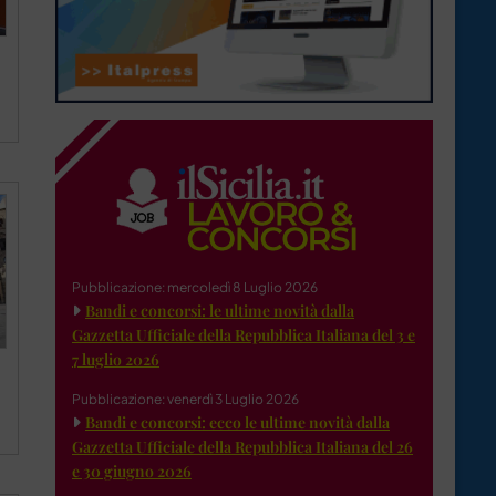
Pubblicazione: mercoledì 8 Luglio 2026
Bandi e concorsi: le ultime novità dalla
Gazzetta Ufficiale della Repubblica Italiana del 3 e
7 luglio 2026
Pubblicazione: venerdì 3 Luglio 2026
Bandi e concorsi: ecco le ultime novità dalla
Gazzetta Ufficiale della Repubblica Italiana del 26
e 30 giugno 2026