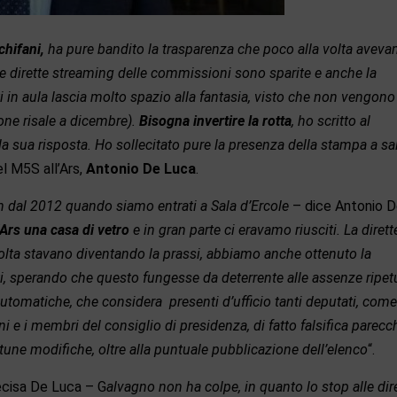
chifani,
ha pure bandito la trasparenza che poco alla volta avev
le dirette streaming delle commissioni sono sparite e anche la
 in aula lascia molto spazio alla fantasia, visto che non vengono
one risale a dicembre).
Bisogna invertire la rotta
, ho scritto al
a sua risposta.
Ho sollecitato pure la presenza della stampa a sa
l M5S all’Ars,
Antonio De Luca
.
in dal 2012 quando siamo entrati a Sala d’Ercole
– dice Antonio 
’Ars una casa di vetro
e in gran parte ci eravamo riusciti. La dirett
olta stavano diventando la prassi, abbiamo anche ottenuto la
ti, sperando che questo
fungesse da deterrente alle assenze ripet
tomatiche, che considera presenti d’ufficio tanti
deputati, come
 e i membri del consiglio di presidenza, di fatto falsifica parecc
une modifiche, oltre alla puntuale pubblicazione dell’elenco
“.
cisa De Luca – G
alvagno non ha colpe, in quanto lo stop alle dir