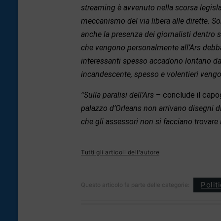
streaming è avvenuto nella scorsa legisl
meccanismo del via libera alle dirette. So
anche la presenza dei giornalisti dentro sa
che vengono personalmente all’Ars debba
interessanti spesso accadono lontano dall
incandescente, spesso e volentieri veng
“
Sulla paralisi dell’Ars
– conclude il capo
palazzo d’Orleans non arrivano disegni di 
che gli assessori non si facciano trovar
Tutti gli articoli dell'autore
Polit
Questo articolo fa parte delle categorie: