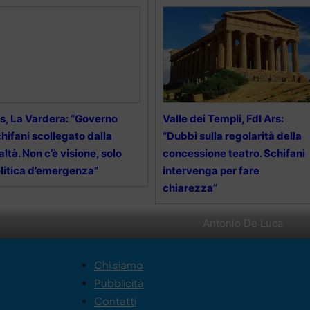
s, La Vardera: “Governo
Valle dei Templi, FdI Ars:
hifani scollegato dalla
“Dubbi sulla regolarità della
altà. Non c’è visione, solo
concessione teatro. Schifani
litica d’emergenza”
intervenga per fare
chiarezza”
Antonio De Luca
Chi siamo
Pubblicità
Contatti