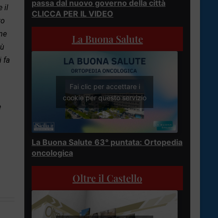
passa dal nuovo governo della città
 il
CLICCA PER IL VIDEO
to
one
La Buona Salute
iù
 fa
Fai clic per accettare i
cookie per questo servizio
e
La Buona Salute 63° puntata: Ortopedia
oncologica
Oltre il Castello