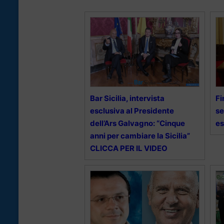
Bar Sicilia, intervista
Fi
esclusiva al Presidente
se
dell’Ars Galvagno: “Cinque
es
anni per cambiare la Sicilia”
CLICCA PER IL VIDEO