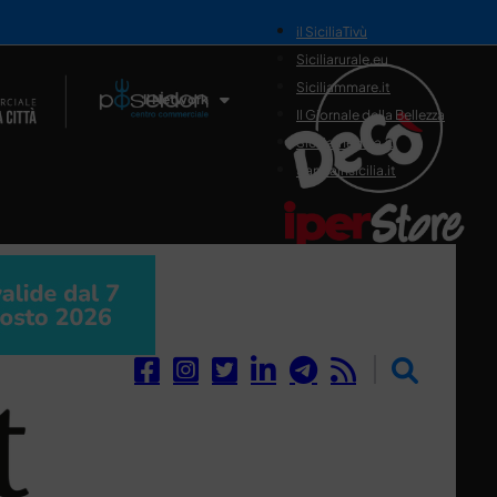
il SiciliaTivù
Siciliarurale.eu
Siciliammare.it
Il Network
Il Giornale della Bellezza
Siciliamedica.it
Sanitainsicilia.it