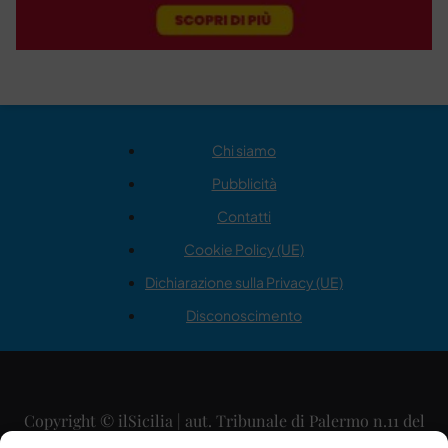
Chi siamo
Pubblicità
Contatti
Cookie Policy (UE)
Dichiarazione sulla Privacy (UE)
Disconoscimento
Copyright © ilSicilia | aut. Tribunale di Palermo n.11 del
29/09/2015