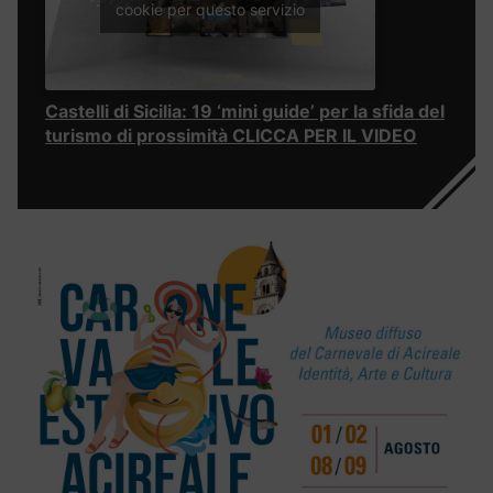
cookie per questo servizio
Castelli di Sicilia: 19 ‘mini guide’ per la sfida del
turismo di prossimità CLICCA PER IL VIDEO