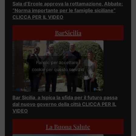
Sala d’Ercole approva la rottamazione, Abbate:
“Norma importante per le famiglie siciliane”
CLICCA PER IL VIDEO
BarSicilia
Fai clic per accettare i
cookie per questo servizio
Bar Sicilia, a Ispica la sfida per il futuro passa
dal nuovo governo della città CLICCA PER IL
VIDEO
La Buona Salute