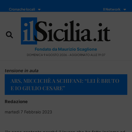
Cronache locali
Il Network
Fondato da Maurizio Scaglione
DOMENICA 9 AGOSTO 2026 - AGGIORNATO ALLE 19:07
tensione in aula
ARS, MICCICHÈ A SCHIFANI: “LEI È BRUTO
E IO GIULIO CESARE”
Redazione
martedì 7 Febbraio 2023