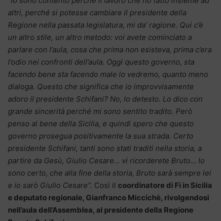
“Io sono contento perché il lavoro che ho fatto insieme ad
altri, perché si potesse cambiare il presidente della
Regione nella passata legislatura, mi da’ ragione. Qui c’è
un altro stile, un altro metodo: voi avete cominciato a
parlare con l’aula, cosa che prima non esisteva, prima c’era
l’odio nei confronti dell’aula. Oggi questo governo, sta
facendo bene sta facendo male lo vedremo, quanto meno
dialoga. Questo che significa che io improvvisamente
adoro il presidente Schifani? No, lo detesto. Lo dico con
grande sincerità perché mi sono sentito tradito. Però
penso al bene della Sicilia, e quindi spero che questo
governo prosegua positivamente la sua strada. Certo
presidente Schifani, tanti sono stati traditi nella storia, a
partire da Gesù, Giulio Cesare… vi ricorderete Bruto… Io
sono certo, che alla fine della storia, Bruto sarà sempre lei
e io sarò Giulio Cesare”.
Così il
coordinatore di Fi in Sicilia
e deputato regionale, Gianfranco Miccichè, rivolgendosi
nell’aula dell’Assemblea, al presidente della Regione