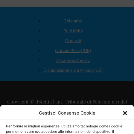
Chi siamo
Pubblicità
Contatti
Cookie Policy (UE)
Disconoscimento
Dichiarazione sulla Privacy (UE)
Copyright © ilSicilia | aut. Tribunale di Palermo n.11 del
29/09/2015
Gestisci Consenso Cookie
Editore: Mercurio Comunicazione Soc. Coop. A.R.L.
Per fornire le migliori esperienze, utilizziamo tecnologie come i cookie
per memorizzare e/o accedere alle informazioni del dispositivo. Il