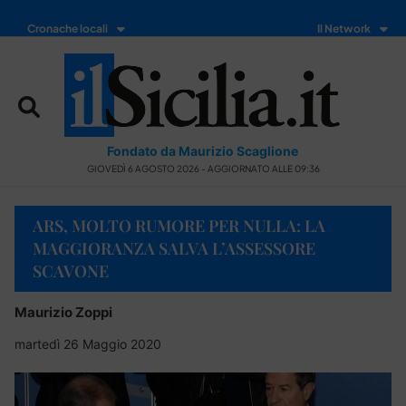
Cronache locali
Il Network
Fondato da Maurizio Scaglione
GIOVEDÌ 6 AGOSTO 2026 - AGGIORNATO ALLE 09:36
ARS, MOLTO RUMORE PER NULLA: LA
MAGGIORANZA SALVA L’ASSESSORE
SCAVONE
Maurizio Zoppi
martedì 26 Maggio 2020