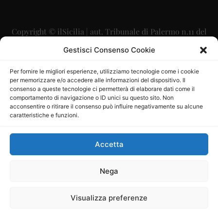
Copyright © ilSicilia | aut. Tribunale di Palermo n.11 del
29/09/2015
Gestisci Consenso Cookie
Editore: Mercurio Comunicazione Soc. Coop. A.R.L.
Per fornire le migliori esperienze, utilizziamo tecnologie come i cookie
per memorizzare e/o accedere alle informazioni del dispositivo. Il
Direttore Editoriale: Maurizio Scaglione
consenso a queste tecnologie ci permetterà di elaborare dati come il
comportamento di navigazione o ID unici su questo sito. Non
Direttore Responsabile: Maria Calabrese
acconsentire o ritirare il consenso può influire negativamente su alcune
caratteristiche e funzioni.
p.zza Sant’Oliva, 9 – 90141 – Palermo – 091335557
P.IVA: 06334930820
Accetta
Mercurio Comunicazione Società Cooperativa a r.l. è
iscritta al Registro degli Operatori di Comunicazione al
Nega
numero 26988
Visualizza preferenze
Sito gestito da
La Digitale srl
–
info@ladigitale.it