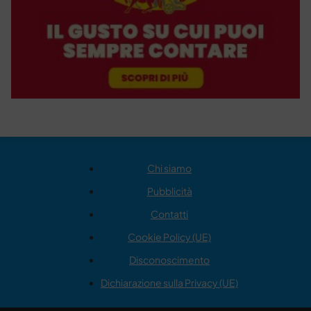
Chi siamo
Pubblicità
Contatti
Cookie Policy (UE)
Disconoscimento
Dichiarazione sulla Privacy (UE)