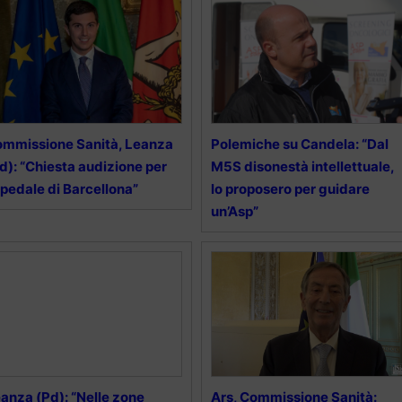
mmissione Sanità, Leanza
Polemiche su Candela: “Dal
d): “Chiesta audizione per
M5S disonestà intellettuale,
pedale di Barcellona”
lo proposero per guidare
un’Asp”
anza (Pd): “Nelle zone
Ars, Commissione Sanità: