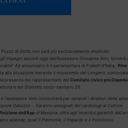
LA PIENA
 Pozzo di Gotto non sarà più esclusivamente destinato
gli impegni assunti oggi dall’Assessore Giovanna Volo, tornerà 
nalità
” Ad annunciarlo è il parlamentare di Fratelli d’Italia,
Pino
ata alla situazione inerente il nosocomio del Longano, convocata
lla presenza dei rappresentanti del
Comitato civico pro Ospeda
llona e del Distretto socio-sanitario 28.
e l’assessore Volo convocherà per venerdì i direttori delle azi
evole Galluzzo -. Saranno assegnati dei cardiologi al Cutroni
inizione dell’Asp
di Messina, oltre agli incentivi garantiti dall’ar
tre aziende, quali il Piemonte, il Papardo e il Policlinico