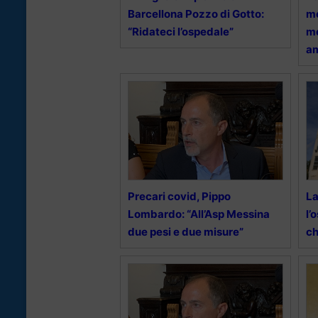
Barcellona Pozzo di Gotto:
mo
“Ridateci l’ospedale”
me
a
Precari covid, Pippo
La
Lombardo: “All’Asp Messina
l’
due pesi e due misure”
ch