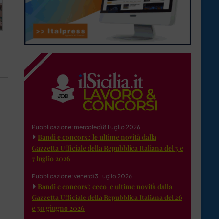
Pubblicazione: mercoledì 8 Luglio 2026
Bandi e concorsi: le ultime novità dalla
Gazzetta Ufficiale della Repubblica Italiana del 3 e
7 luglio 2026
Pubblicazione: venerdì 3 Luglio 2026
Bandi e concorsi: ecco le ultime novità dalla
Gazzetta Ufficiale della Repubblica Italiana del 26
e 30 giugno 2026