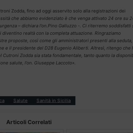
oni Zodda, fino ad oggi asservito solo alla registrazioni dei
essità che abbiamo evidenziato è che venga attivato 24 ore su 2
rgenza – dichiara l’on.Pino Galluzzo -. Ci riterremo soddisfatti 
i diventino realtà con la completa attuazione. Ringraziamo
tre proposte, così come gli amministratori presenti alla seduta, 
 e il presidente del D28 Eugenio Aliberti. Altresì, ritengo che 
l Cutroni Zodda sia stata fondamentale, tanto quanto la disponib
one salute, l’on. Giuseppe Laccoto».
ica
Salute
Sanità in Sicilia
Articoli Correlati