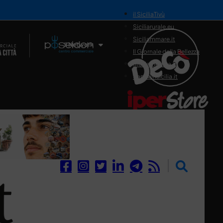
il SiciliaTivù
Siciliarurale.eu
Siciliammare.it
Il Network
Il Giornale della Bellezza
Siciliamedica.it
Sanitainsicilia.it