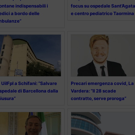
ntane indispensabili i
focus su ospedale Sant’Agat
dici a bordo delle
e centro pediatrico Taormina
mbulanze”
 UilFpl a Schifani: “Salvare
Precari emergenza covid, La
ospedale di Barcellona dalla
Vardera: “Il 28 scade
iusura”
contratto, serve proroga”