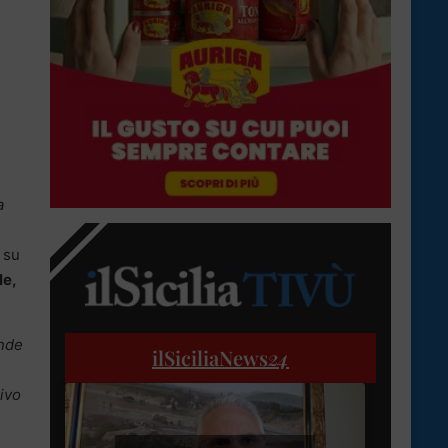
a
 su
le,
ende
ilSiciliaNews
24
rivo