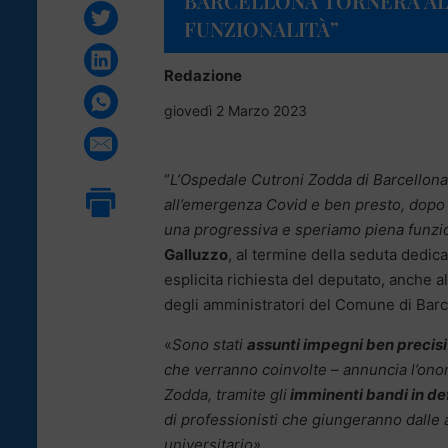
BARCELLONA TORNERÀ AL
FUNZIONALITÀ”
Redazione
giovedì 2 Marzo 2023
“
L’Ospedale Cutroni Zodda di Barcellona
all’emergenza Covid e ben presto, dopo 
una progressiva e speriamo piena funzio
Galluzzo
, al termine della seduta dedic
esplicita richiesta del deputato, anche a
degli amministratori del Comune di Barce
«
Sono stati
assunti impegni ben precisi
che verranno coinvolte – annuncia l’onor
Zodda, tramite gli
imminenti bandi in def
di professionisti che giungeranno dalle al
universitario»
.