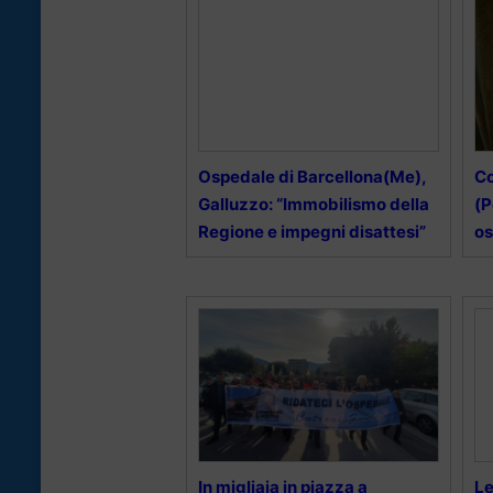
Ospedale di Barcellona(Me),
Co
Galluzzo: “Immobilismo della
(P
Regione e impegni disattesi”
os
In migliaia in piazza a
Le