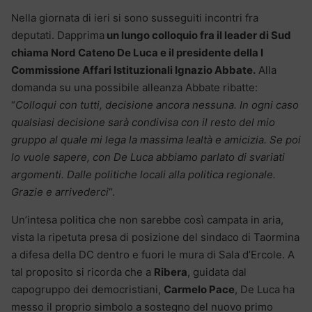
Nella giornata di ieri si sono susseguiti incontri fra
deputati. Dapprima
un lungo colloquio fra il leader di Sud
chiama Nord Cateno De Luca e il presidente della I
Commissione Affari Istituzionali Ignazio Abbate.
Alla
domanda su una possibile alleanza Abbate ribatte:
“
Colloqui con tutti, decisione ancora nessuna. In ogni caso
qualsiasi decisione sarà condivisa con il resto del mio
gruppo al quale mi lega la massima lealtà e amicizia. Se poi
lo vuole sapere, con De Luca abbiamo parlato di svariati
argomenti. Dalle politiche locali alla politica regionale.
Grazie e arrivederci
“.
Un’intesa politica che non sarebbe così campata in aria,
vista la ripetuta presa di posizione del sindaco di Taormina
a difesa della DC dentro e fuori le mura di Sala d’Ercole. A
tal proposito si ricorda che a
Ribera
, guidata dal
capogruppo dei democristiani,
Carmelo Pace
, De Luca ha
messo il proprio simbolo a sostegno del nuovo primo