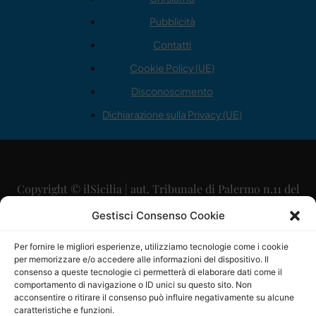
Pubblicità
Contatti
Cookie Policy (UE)
Disconoscimento
Dichiarazione sulla Privacy (UE)
Copyright © ilSicilia | aut. Tribunale di Palermo n.11 del
29/09/2015
Gestisci Consenso Cookie
Editore: Mercurio Comunicazione Soc. Coop. A.R.L.
Per fornire le migliori esperienze, utilizziamo tecnologie come i cookie
per memorizzare e/o accedere alle informazioni del dispositivo. Il
Direttore Editoriale: Maurizio Scaglione
consenso a queste tecnologie ci permetterà di elaborare dati come il
comportamento di navigazione o ID unici su questo sito. Non
Direttore Responsabile: Maria Calabrese
acconsentire o ritirare il consenso può influire negativamente su alcune
caratteristiche e funzioni.