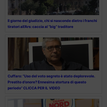
Il giorno del giudizio, chi si nasconde dietro i franchi
tiratori all’Ars: caccia al “big” traditore
Cuffaro: “Uso del voto segreto è stato deplorevole.
Prestito d’onore? Ennesima stortura di questo
periodo” CLICCA PER IL VIDEO