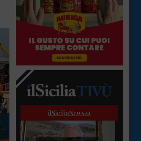
ilSiciliaNews
24