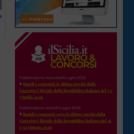
l
Pubblicazione: mercoledì 8 Luglio 2026
Bandi e concorsi: le ultime novità dalla
Gazzetta Ufficiale della Repubblica Italiana del 3 e
7 luglio 2026
Pubblicazione: venerdì 3 Luglio 2026
Bandi e concorsi: ecco le ultime novità dalla
Gazzetta Ufficiale della Repubblica Italiana del 26
e 30 giugno 2026