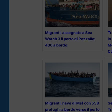
Migranti, assegnato a Sea
Tr
Watch 3 il porto di Pozzallo:
in
406 a bordo
Mo
C
Migranti, nave di Msf con 558
Se
profughi a bordo verso il porto
Tr