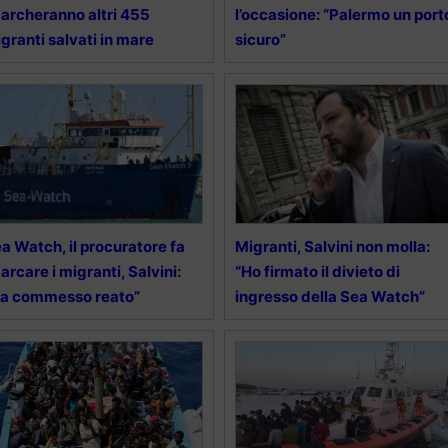
archeranno altri 455
l’occasione: “Palermo un port
granti salvati in mare
sicuro”
a Watch, il procuratore fa
Migranti, Salvini non molla:
arcare i migranti, Salvini:
“Ho firmato il divieto di
a commesso reato”
ingresso della Sea Watch”