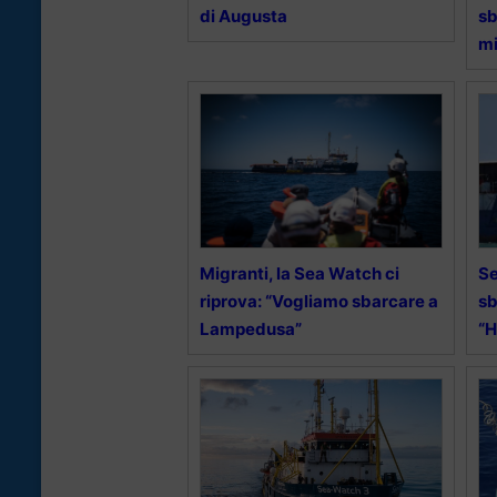
di Augusta
sb
mi
Migranti, la Sea Watch ci
Se
riprova: “Vogliamo sbarcare a
sb
Lampedusa”
“H