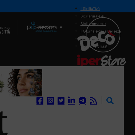
il SiciliaTivù
Siciliarurale.eu
Siciliammare.it
Il Network
Il Giornale della Bellezza
Siciliamedica.it
Sanitainsicilia.it