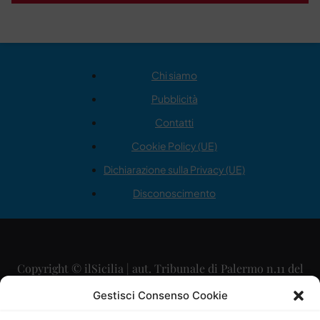
Chi siamo
Pubblicità
Contatti
Cookie Policy (UE)
Dichiarazione sulla Privacy (UE)
Disconoscimento
Copyright © ilSicilia | aut. Tribunale di Palermo n.11 del
29/09/2015
Gestisci Consenso Cookie
Editore: Mercurio Comunicazione Soc. Coop. A.R.L.