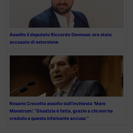
Assolto il deputato Riccardo Gennuso: era stato
accusato di estorsione
Rosario Crocetta assolto dall’inchiesta ‘Mare
Monstrum’: “Giustizia è fatta, grazie a chi non ha
creduto a questa infamante accusa “