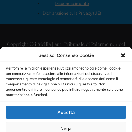
Disconoscimento
Dichiarazione sulla Privacy (UE)
Copyright © ilSicilia | aut. Tribunale di Palermo n.11 del
29/09/2015
Gestisci Consenso Cookie
Editore: Mercurio Comunicazione Soc. Coop. A.R.L.
Per fornire le migliori esperienze, utilizziamo tecnologie come i cookie
per memorizzare e/o accedere alle informazioni del dispositivo. Il
Direttore Editoriale: Maurizio Scaglione
consenso a queste tecnologie ci permetterà di elaborare dati come il
comportamento di navigazione o ID unici su questo sito. Non
Direttore Responsabile: Maria Calabrese
acconsentire o ritirare il consenso può influire negativamente su alcune
caratteristiche e funzioni.
p.zza Sant’Oliva, 9 – 90141 – Palermo – 091335557
P.IVA: 06334930820
Accetta
Mercurio Comunicazione Società Cooperativa a r.l. è
iscritta al Registro degli Operatori di Comunicazione al
Nega