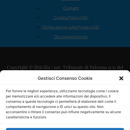
Contatti
Cookie Policy (UE)
Dichiarazione sulla Privacy (UE)
Disconoscimento
Copyright © ilSicilia | aut. Tribunale di Palermo n.11 del
29/09/2015
Gestisci Consenso Cookie
Editore: Mercurio Comunicazione Soc. Coop. A.R.L.
Per fornire le migliori esperienze, utilizziamo tecnologie come i cookie
per memorizzare e/o accedere alle informazioni del dispositivo. Il
Direttore Editoriale: Maurizio Scaglione
consenso a queste tecnologie ci permetterà di elaborare dati come il
comportamento di navigazione o ID unici su questo sito. Non
Direttore Responsabile: Maria Calabrese
acconsentire o ritirare il consenso può influire negativamente su alcune
caratteristiche e funzioni.
p.zza Sant’Oliva, 9 – 90141 – Palermo – 091335557