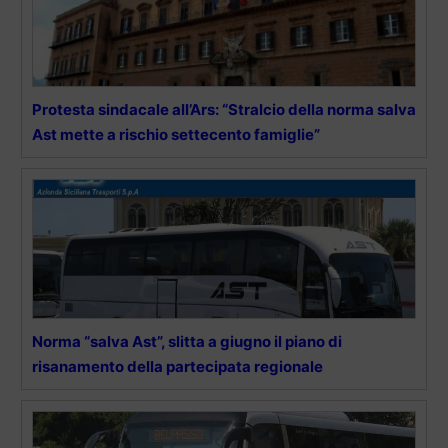
Protesta sindacale all’Ars: “Stralcio della norma salva
Ast mette a rischio settecento famiglie”
Norma “salva Ast”, slitta a giugno il piano di
risanamento della partecipata regionale