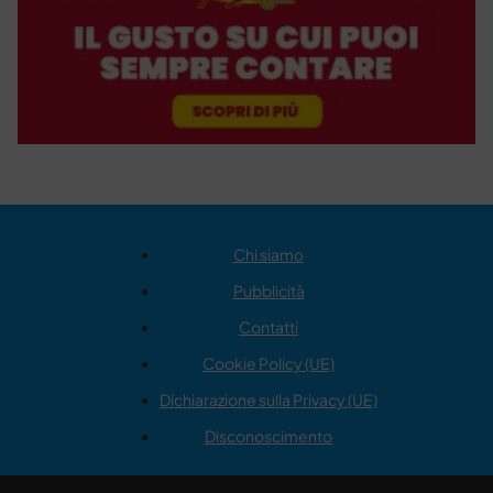
Chi siamo
Pubblicità
Contatti
Cookie Policy (UE)
Dichiarazione sulla Privacy (UE)
Disconoscimento