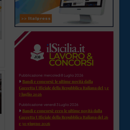
Pubblicazione: mercoledì 8 Luglio 2026
Bandi e concorsi: le ultime novità dalla
Gazzetta Ufficiale della Repubblica Italiana del 3 e
7 luglio 2026
Pubblicazione: venerdì 3 Luglio 2026
Bandi e concorsi: ecco le ultime novità dalla
Gazzetta Ufficiale della Repubblica Italiana del 26
e 30 giugno 2026