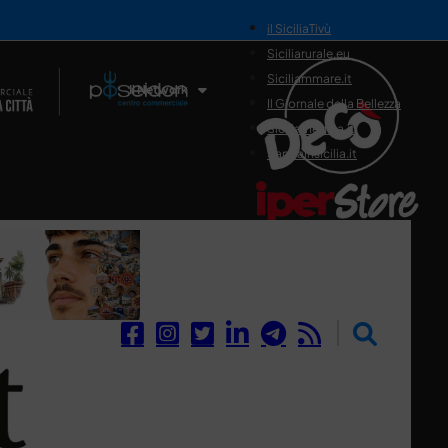
il SiciliaTivù
Siciliarurale.eu
Siciliammare.it
Il Network
Il Giornale della Bellezza
Siciliamedica.it
Sanitainsicilia.it