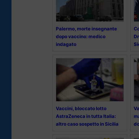
Palermo, morte insegnante
Co
dopo vaccino: medico
Dr
indagato
Si
Vaccini, bloccato lotto
Va
AstraZeneca in tutta Italia:
ma
altro caso sospetto in Sicilia
do