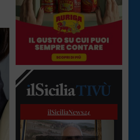
ilSiciliaNews
24