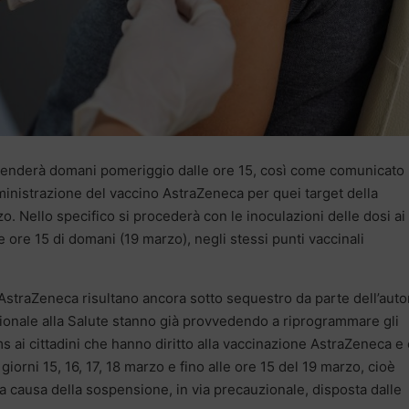
riprenderà domani pomeriggio dalle ore 15, così come comunicato
mministrazione del vaccino AstraZeneca per quei target della
zzo. Nello specifico si procederà con le inoculazioni delle dosi ai
le ore 15 di domani (19 marzo), negli stessi punti vaccinali
AstraZeneca risultano ancora sotto sequestro da parte dell’autor
regionale alla Salute stanno già provvedendo a riprogrammare gli
 ai cittadini che hanno diritto alla vaccinazione AstraZeneca e
giorni 15, 16, 17, 18 marzo e fino alle ore 15 del 19 marzo, cioè
 causa della sospensione, in via precauzionale, disposta dalle