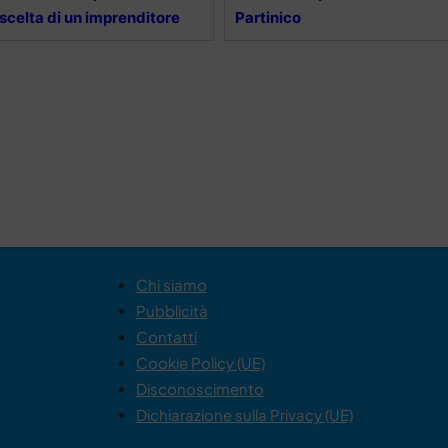
 scelta di un imprenditore
Partinico
Chi siamo
Pubblicità
Contatti
Cookie Policy (UE)
Disconoscimento
Dichiarazione sulla Privacy (UE)