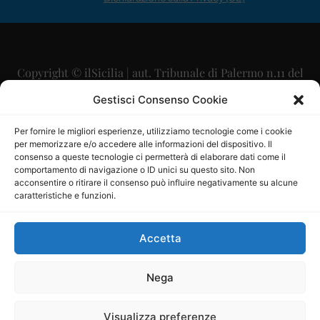
Copyright © ilSicilia | aut. Tribunale di Palermo n.11 del
29/09/2015
Gestisci Consenso Cookie
Editore: Mercurio Comunicazione Soc. Coop. A.R.L.
Per fornire le migliori esperienze, utilizziamo tecnologie come i cookie
per memorizzare e/o accedere alle informazioni del dispositivo. Il
Direttore Editoriale: Maurizio Scaglione
consenso a queste tecnologie ci permetterà di elaborare dati come il
comportamento di navigazione o ID unici su questo sito. Non
Direttore Responsabile: Maria Calabrese
acconsentire o ritirare il consenso può influire negativamente su alcune
caratteristiche e funzioni.
p.zza Sant’Oliva, 9 – 90141 – Palermo – 091335557
P.IVA: 06334930820
Accetta
Mercurio Comunicazione Società Cooperativa a r.l. è
iscritta al Registro degli Operatori di Comunicazione al
Nega
numero 26988
Visualizza preferenze