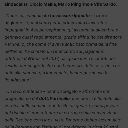
sindacalisti Ciccio Mallia, Mario Mingrino e Vito Sardo
.
“Come ha comunicato
l’assessore Ippolito
– hanno
aggiunto –
quest’anno per la prima volta i lavoratori
impegnati in Asu percepiranno gli assegni di dicembre e
gennaio quasi regolarmente, grazie all’intuito del direttore
Parrinello, che come ci aveva anticipato prima della fine
dell’anno, ha chiesto un rendiconto sui pagamenti
effettuati dall’Inps nel 2017, dal quale sono scaturiti dei
residui per soggetti che non hanno prestato servizio, che
uniti alle somme già impegnate, hanno permesso la
liquidazione”.
“Un lavoro intenso
– hanno spiegato –
affrontato con
pragmatismo dal
dott. Parrinello
, che non si è limitato alla
verifica delle somme, non facile da gestire, consapevole
del rischio di non ottenere la proroga della convenzione
della Regione con l’Inps, visto l’enorme debito accumulato
dalla Regione con l’Istituto di previdenza in circa 20 anni,