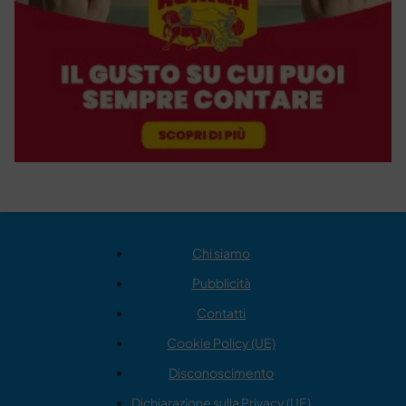
Chi siamo
Pubblicità
Contatti
Cookie Policy (UE)
Disconoscimento
Dichiarazione sulla Privacy (UE)