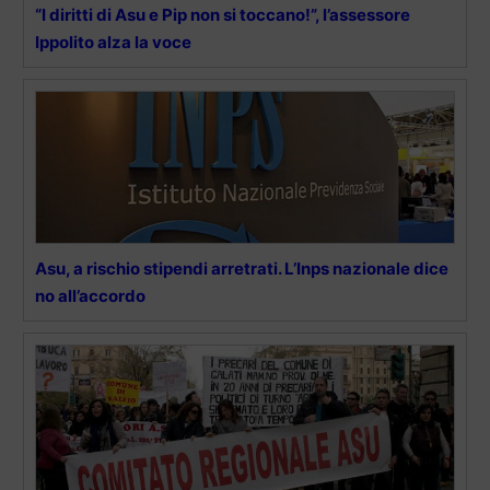
“I diritti di Asu e Pip non si toccano!”, l’assessore
Ippolito alza la voce
Asu, a rischio stipendi arretrati. L’Inps nazionale dice
no all’accordo