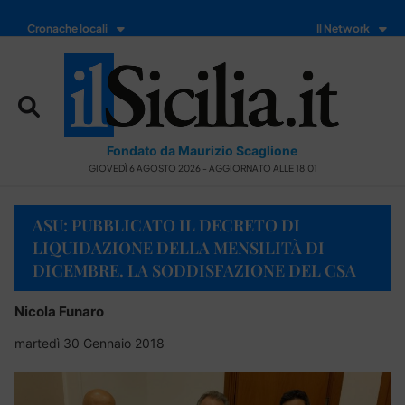
Cronache locali
Il Network
Fondato da Maurizio Scaglione
GIOVEDÌ 6 AGOSTO 2026 - AGGIORNATO ALLE 18:01
ASU: PUBBLICATO IL DECRETO DI
LIQUIDAZIONE DELLA MENSILITÀ DI
DICEMBRE. LA SODDISFAZIONE DEL CSA
Nicola Funaro
martedì 30 Gennaio 2018