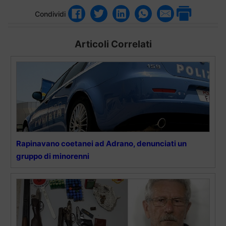
Condividi
Articoli Correlati
Rapinavano coetanei ad Adrano, denunciati un
gruppo di minorenni