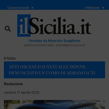
Cronache locali
Il Network
Fondato da Maurizio Scaglione
SABATO 8 AGOSTO 2026 - AGGIORNATO ALLE 19:07
Il fatto
ATTI OSCENI DAVANTI ALLE DONNE,
DENUNCIATO UN UOMO DI ADRANO (CT)
Redazione
venerdì 11 Aprile 2025