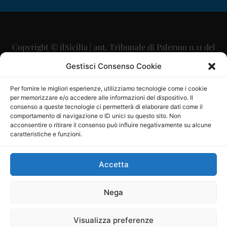
Copyright © ilSicilia | aut. Tribunale di Palermo n.11 del
29/09/2015
Gestisci Consenso Cookie
Editore: Mercurio Comunicazione Soc. Coop. A.R.L.
Per fornire le migliori esperienze, utilizziamo tecnologie come i cookie
per memorizzare e/o accedere alle informazioni del dispositivo. Il
Direttore Editoriale: Maurizio Scaglione
consenso a queste tecnologie ci permetterà di elaborare dati come il
comportamento di navigazione o ID unici su questo sito. Non
Direttore Responsabile: Maria Calabrese
acconsentire o ritirare il consenso può influire negativamente su alcune
caratteristiche e funzioni.
p.zza Sant’Oliva, 9 – 90141 – Palermo – 091335557
P.IVA: 06334930820
Accetta
Mercurio Comunicazione Società Cooperativa a r.l. è
iscritta al Registro degli Operatori di Comunicazione al
Nega
numero 26988
Visualizza preferenze
Sito gestito da
La Digitale srl
–
info@ladigitale.it