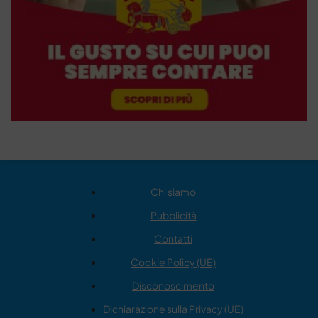
Chi siamo
Pubblicità
Contatti
Cookie Policy (UE)
Disconoscimento
Dichiarazione sulla Privacy (UE)