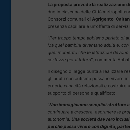
La proposta prevede la realizzazione di do
due in ciascuna delle Città metropolitan
Consorzi comunali di
Agrigento
,
Caltan
presenza capillare e un’offerta di serviz
“
Per troppo tempo abbiamo parlato di au
Ma quei bambini diventano adulti e, con 
quel momento che le istituzioni devono d
certezze per il futuro
“, commenta Abbat
Il disegno di legge punta a realizzare re
gli adulti con autismo possano vivere in
proprie capacità relazionali e costruire 
supporto di personale qualificato.
“
Non immaginiamo semplici strutture ass
continuare a crescere, esprimere le pro
autonomia.
Una società davvero inclusiva
perché possa vivere con dignità, partec