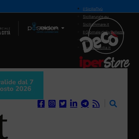
il SiciliaTivù
Siciliarurale.eu
Siciliammare.it
Il Network
Il Giornale della Bellezza
Siciliamedica.it
Sanitainsicilia.it