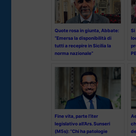
Quote rosa in giunta, Abbate:
Si
“Emersa la disponibilità di
lo
tutti a recepire in Sicilia la
pr
norma nazionale”
PE
Fine vita, parte l’iter
Ae
legislativo all’Ars. Sunseri
ch
(M5s): “Chi ha patologie
de