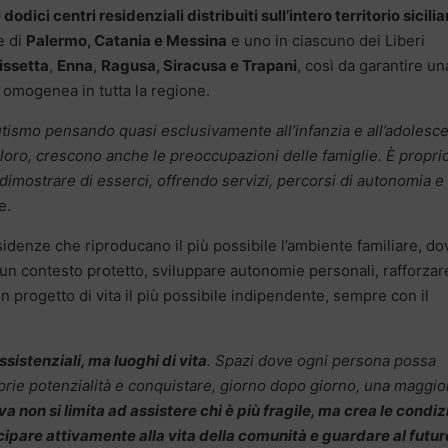
dici centri residenziali distribuiti sull’intero territorio sicili
e di
Palermo, Catania e Messina
e uno in ciascuno dei Liberi
issetta
,
Enna
,
Ragusa, Siracusa e Trapani
, così da garantire un
i omogenea in tutta la regione.
tismo pensando quasi esclusivamente all’infanzia e all’adolesc
loro, crescono anche le preoccupazioni delle famiglie. È proprio
imostrare di esserci, offrendo servizi, percorsi di autonomia e
e.
sidenze che riproducano il più possibile l’ambiente familiare, do
 un contesto protetto, sviluppare autonomie personali, rafforzar
un progetto di vita il più possibile indipendente, sempre con il
istenziali, ma luoghi di vita
. Spazi dove ogni persona possa
prie potenzialità e conquistare, giorno dopo giorno, una maggio
 non si limita ad assistere chi è più fragile, ma crea le condiz
ipare attivamente alla vita della comunità e guardare al futur