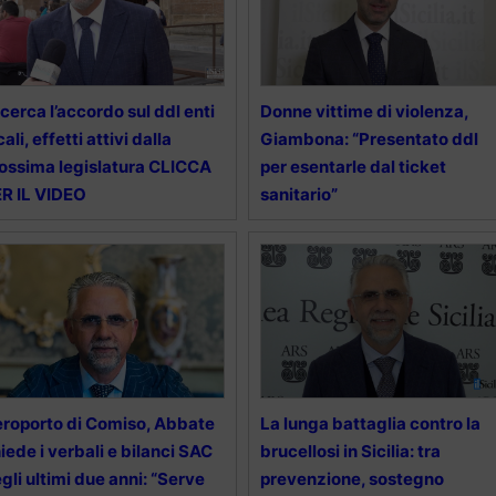
 cerca l’accordo sul ddl enti
Donne vittime di violenza,
cali, effetti attivi dalla
Giambona: “Presentato ddl
ossima legislatura CLICCA
per esentarle dal ticket
R IL VIDEO
sanitario”
roporto di Comiso, Abbate
La lunga battaglia contro la
iede i verbali e bilanci SAC
brucellosi in Sicilia: tra
gli ultimi due anni: “Serve
prevenzione, sostegno