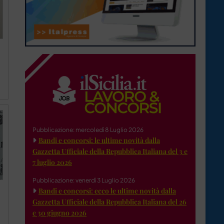
Pubblicazione: mercoledì 8 Luglio 2026
Bandi e concorsi: le ultime novità dalla
Gazzetta Ufficiale della Repubblica Italiana del 3 e
7 luglio 2026
Pubblicazione: venerdì 3 Luglio 2026
Bandi e concorsi: ecco le ultime novità dalla
Gazzetta Ufficiale della Repubblica Italiana del 26
e 30 giugno 2026