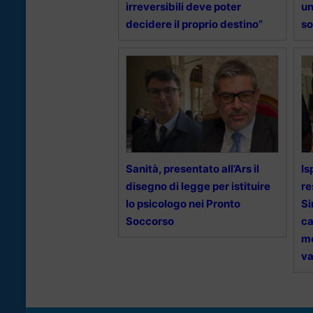
irreversibili deve poter
un
decidere il proprio destino”
so
Sanità, presentato all’Ars il
Is
disegno di legge per istituire
re
lo psicologo nei Pronto
Si
Soccorso
ca
mo
va