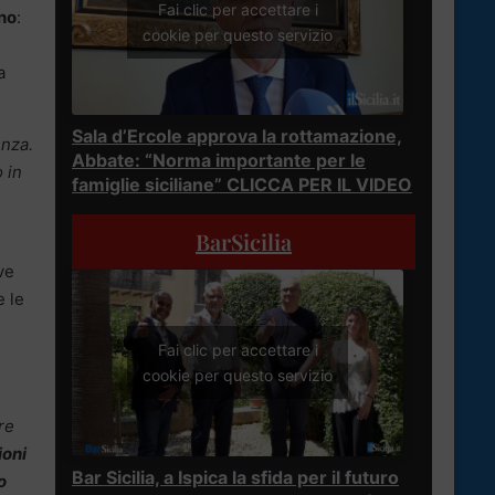
Fai clic per accettare i
ano
:
cookie per questo servizio
a
Sala d’Ercole approva la rottamazione,
enza.
Abbate: “Norma importante per le
 in
famiglie siciliane” CLICCA PER IL VIDEO
BarSicilia
ve
e le
Fai clic per accettare i
cookie per questo servizio
re
ioni
Bar Sicilia, a Ispica la sfida per il futuro
o