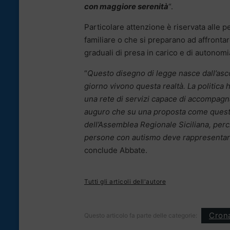
con maggiore serenità
“.
Particolare attenzione è riservata all
familiare o che si preparano ad affrontar
graduali di presa in carico e di autonomia
“
Questo disegno di legge nasce dall’ascol
giorno vivono questa realtà. La politica 
una rete di servizi capace di accompagna
auguro che su una proposta come questa 
dell’Assemblea Regionale Siciliana, perché
persone con autismo deve rappresentar
conclude Abbate.
Tutti gli articoli dell'autore
Cron
Questo articolo fa parte delle categorie: