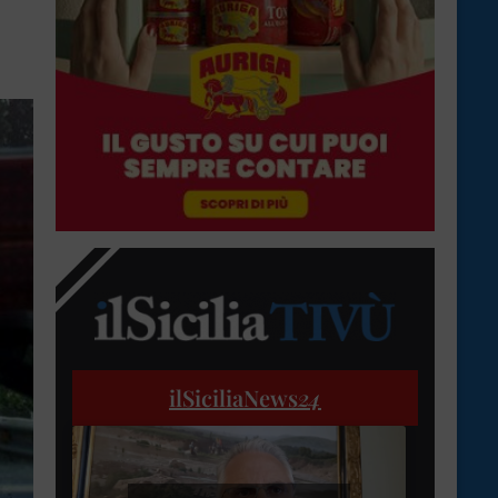
ilSiciliaNews
24