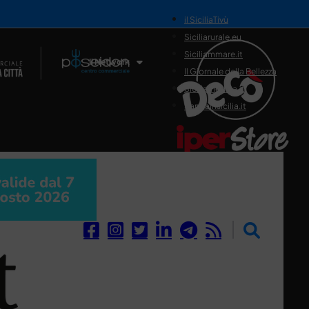
il SiciliaTivù
Siciliarurale.eu
Siciliammare.it
Il Network
Il Giornale della Bellezza
Siciliamedica.it
Sanitainsicilia.it