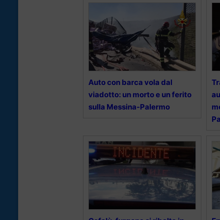
Auto con barca vola dal
Tr
viadotto: un morto e un ferito
au
sulla Messina-Palermo
mo
P