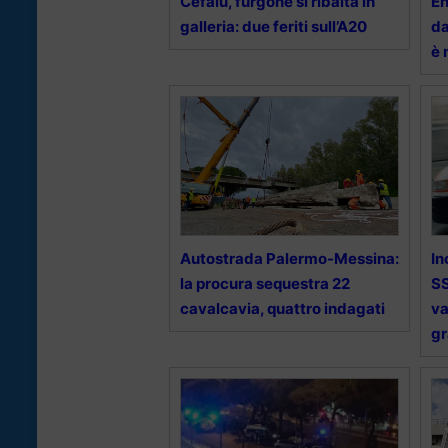
Cefalù, furgone si ribalta in
En
galleria: due feriti sull’A20
da
è 
Autostrada Palermo-Messina:
In
la procura sequestra 22
SS
cavalcavia, quattro indagati
va
g