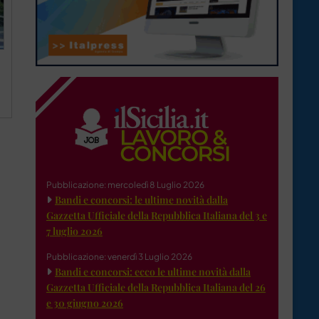
Pubblicazione: mercoledì 8 Luglio 2026
Bandi e concorsi: le ultime novità dalla
Gazzetta Ufficiale della Repubblica Italiana del 3 e
7 luglio 2026
Pubblicazione: venerdì 3 Luglio 2026
Bandi e concorsi: ecco le ultime novità dalla
Gazzetta Ufficiale della Repubblica Italiana del 26
e 30 giugno 2026