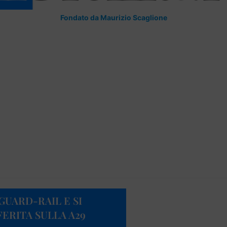
Fondato da Maurizio Scaglione
GUARD-RAIL E SI
ERITA SULLA A29