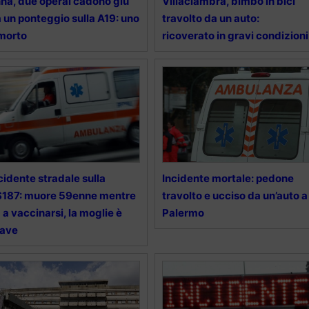
na, due operai cadono giù
Villaciambra, bimbo in bici
 un ponteggio sulla A19: uno
travolto da un auto:
morto
ricoverato in gravi condizioni
cidente stradale sulla
Incidente mortale: pedone
187: muore 59enne mentre
travolto e ucciso da un’auto a
 a vaccinarsi, la moglie è
Palermo
rave