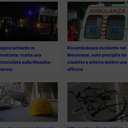
agico schianto in
Rocambolesco incidente nel
tostrada: morta una
Messinese, auto precipita da
tociclista sulla Messina-
viadotto e atterra dentro una
alermo
officina