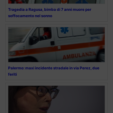
Tragedia a Ragusa, bimba di 7 anni muore per
soffocamento nel sonno
Palermo: maxi incidente stradale in via Perez, due
feriti