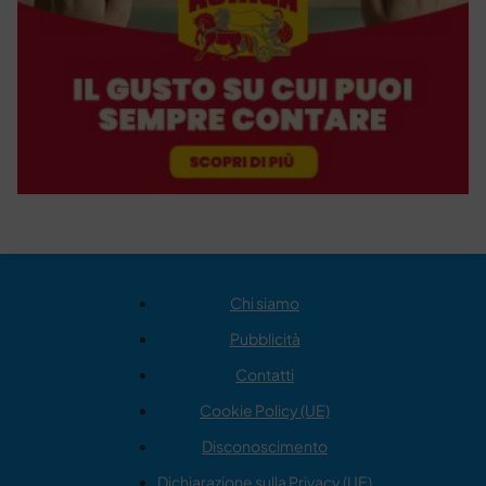
Chi siamo
Pubblicità
Contatti
Cookie Policy (UE)
Disconoscimento
Dichiarazione sulla Privacy (UE)