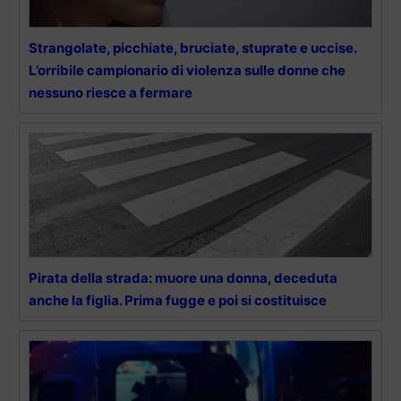
Strangolate, picchiate, bruciate, stuprate e uccise.
L’orribile campionario di violenza sulle donne che
nessuno riesce a fermare
Pirata della strada: muore una donna, deceduta
anche la figlia. Prima fugge e poi si costituisce