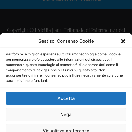
Copyright © ilSicilia | aut. Tribunale di Palermo n.11 del
29/09/2015
Gestisci Consenso Cookie
Editore: Mercurio Comunicazione Soc. Coop. A.R.L.
Per fornire le migliori esperienze, utilizziamo tecnologie come i cookie
per memorizzare e/o accedere alle informazioni del dispositivo. Il
Direttore Editoriale: Maurizio Scaglione
consenso a queste tecnologie ci permetterà di elaborare dati come il
comportamento di navigazione o ID unici su questo sito. Non
Direttore Responsabile: Maria Calabrese
acconsentire o ritirare il consenso può influire negativamente su alcune
caratteristiche e funzioni.
p.zza Sant’Oliva, 9 – 90141 – Palermo – 091335557
P.IVA: 06334930820
Accetta
Mercurio Comunicazione Società Cooperativa a r.l. è
iscritta al Registro degli Operatori di Comunicazione al
Nega
numero 26988
Visualizza preferenze