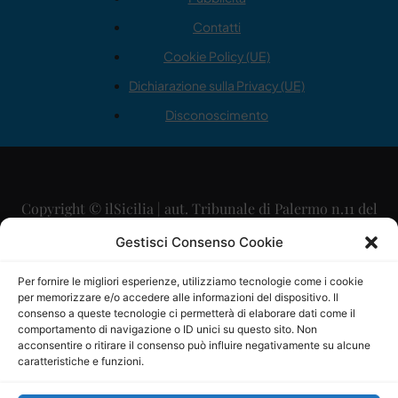
Contatti
Cookie Policy (UE)
Dichiarazione sulla Privacy (UE)
Disconoscimento
Copyright © ilSicilia | aut. Tribunale di Palermo n.11 del
29/09/2015
Gestisci Consenso Cookie
Editore: Mercurio Comunicazione Soc. Coop. A.R.L.
Per fornire le migliori esperienze, utilizziamo tecnologie come i cookie
per memorizzare e/o accedere alle informazioni del dispositivo. Il
Direttore Editoriale: Maurizio Scaglione
consenso a queste tecnologie ci permetterà di elaborare dati come il
comportamento di navigazione o ID unici su questo sito. Non
Direttore Responsabile: Maria Calabrese
acconsentire o ritirare il consenso può influire negativamente su alcune
caratteristiche e funzioni.
p.zza Sant’Oliva, 9 – 90141 – Palermo – 091335557