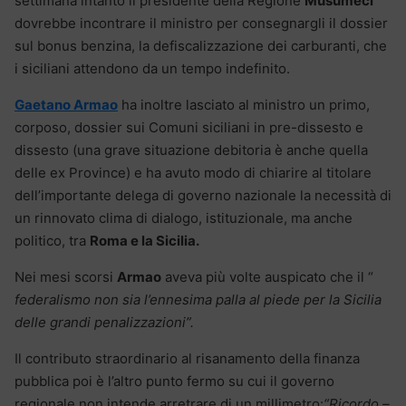
settimana intanto il presidente della Regione
Musumeci
dovrebbe incontrare il ministro per consegnargli il dossier
sul bonus benzina, la defiscalizzazione dei carburanti, che
i siciliani attendono da un tempo indefinito.
Gaetano Armao
ha inoltre lasciato al ministro un primo,
corposo, dossier sui Comuni siciliani in pre-dissesto e
dissesto (una grave situazione debitoria è anche quella
delle ex Province) e ha avuto modo di chiarire al titolare
dell’importante delega di governo nazionale la necessità di
un rinnovato clima di dialogo, istituzionale, ma anche
politico, tra
Roma e la Sicilia.
Nei mesi scorsi
Armao
aveva più volte auspicato che il “
federalismo non sia l’ennesima palla al piede per la Sicilia
delle grandi penalizzazioni”.
Il contributo straordinario al risanamento della finanza
pubblica poi è l’altro punto fermo su cui il governo
regionale non intende arretrare di un millimetro:
“Ricordo –