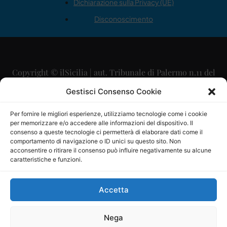
Dichiarazione sulla Privacy (UE)
Disconoscimento
Copyright © ilSicilia | aut. Tribunale di Palermo n.11 del
29/09/2015
Gestisci Consenso Cookie
Editore: Mercurio Comunicazione Soc. Coop. A.R.L.
Per fornire le migliori esperienze, utilizziamo tecnologie come i cookie
per memorizzare e/o accedere alle informazioni del dispositivo. Il
Direttore Editoriale: Maurizio Scaglione
consenso a queste tecnologie ci permetterà di elaborare dati come il
comportamento di navigazione o ID unici su questo sito. Non
Direttore Responsabile: Maria Calabrese
acconsentire o ritirare il consenso può influire negativamente su alcune
caratteristiche e funzioni.
p.zza Sant’Oliva, 9 – 90141 – Palermo – 091335557
P.IVA: 06334930820
Accetta
Mercurio Comunicazione Società Cooperativa a r.l. è
iscritta al Registro degli Operatori di Comunicazione al
Nega