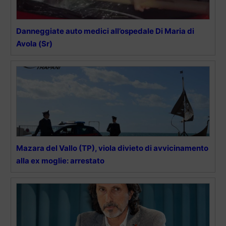
Danneggiate auto medici all’ospedale Di Maria di
Avola (Sr)
Mazara del Vallo (TP), viola divieto di avvicinamento
alla ex moglie: arrestato