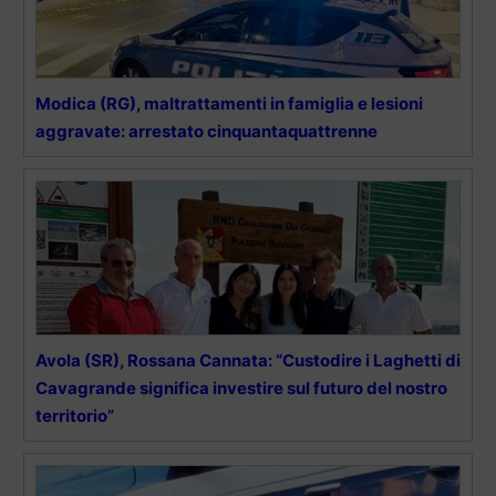
Modica (RG), maltrattamenti in famiglia e lesioni
aggravate: arrestato cinquantaquattrenne
Avola (SR), Rossana Cannata: “Custodire i Laghetti di
Cavagrande significa investire sul futuro del nostro
territorio”