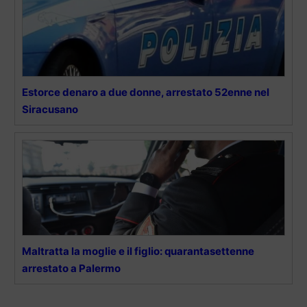
Estorce denaro a due donne, arrestato 52enne nel
Siracusano
Maltratta la moglie e il figlio: quarantasettenne
arrestato a Palermo