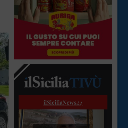
ilSiciliaNews
24