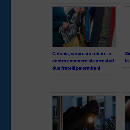
Catania, sorpresi a rubare in
Si
centro commerciale arrestati
la
due fratelli palermitani