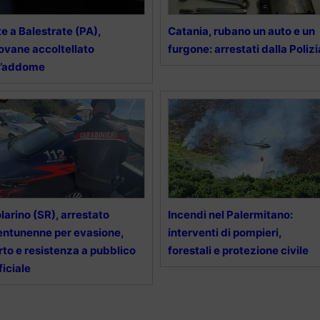
te a Balestrate (PA),
Catania, rubano un auto e un
ovane accoltellato
furgone: arrestati dalla Polizi
l’addome
larino (SR), arrestato
Incendi nel Palermitano:
entunenne per evasione,
interventi di pompieri,
rto e resistenza a pubblico
forestali e protezione civile
ficiale