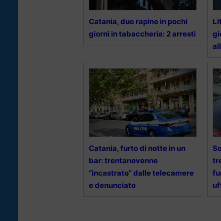
Catania, due rapine in pochi
Li
giorni in tabaccheria: 2 arresti
gi
al
Catania, furto di notte in un
So
bar: trentanovenne
tr
“incastrato” dalle telecamere
fu
e denunciato
uf