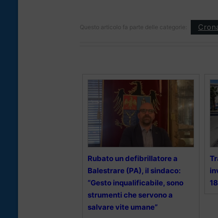
Cron
Questo articolo fa parte delle categorie:
Rubato un defibrillatore a
Tr
Balestrare (PA), il sindaco:
in
“Gesto inqualificabile, sono
1
strumenti che servono a
salvare vite umane”