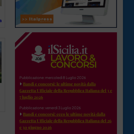
a
Pubblicazione: mercoledì 8 Luglio 2026
Bandi e concorsi: le ultime novità dalla
Gazzetta Ufficiale della Repubblica Italiana del 3 e
7 luglio 2026
Pubblicazione: venerdì 3 Luglio 2026
Bandi e concorsi: ecco le ultime novità dalla
Gazzetta Ufficiale della Repubblica Italiana del 26
e 30 giugno 2026