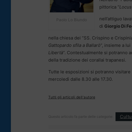
pittorica “
Locus
nell’attiguo lav
Paolo Lo Biundo
di
Giorgio Di F
nella chiesa dei “SS. Crispino e Crispini
Gattopardo sfila a Ballarò
“, insieme a lui
Libertà
“. Contestualmente si potranno amm
della tradizione dei corallai trapanesi.
Tutte le esposizioni si potranno visitare 
mercoledì dalle 8.30 alle 17.30.
Tutti gli articoli dell'autore
Cultu
Questo articolo fa parte delle categorie: