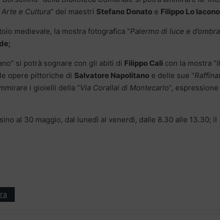
 Arte e Cultura
” dei maestri
Stefano Donato
e
Filippo Lo Iacono
atoio medievale, la mostra fotografica “
Palermo di luce e d’ombra
ede;
ano” si potrà sognare con gli abiti di
Filippo Calì
con la mostra “
I
 le opere pittoriche di
Salvatore Napolitano
e delle sue “
Raffina
irare i gioielli della “
Via Corallai di Montecarlo
“, espressione
sino al 30 maggio, dal lunedì al venerdì, dalle 8.30 alle 13.30; il
ra