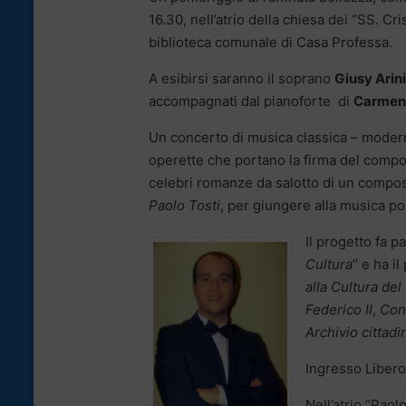
16.30, nell’atrio della chiesa dei “SS. C
biblioteca comunale di Casa Professa.
A esibirsi saranno il soprano
Giusy Arini
accompagnati dal pianoforte di
Carmen 
Un concerto di musica classica – modern
operette che portano la firma del compo
celebri romanze da salotto di un compos
Paolo Tosti
, per giungere alla musica p
Il progetto fa pa
Cultura
” e ha il
alla Cultura de
Federico II
,
Con
Archivio cittadi
Ingresso Libero
Nell’atrio “Pao