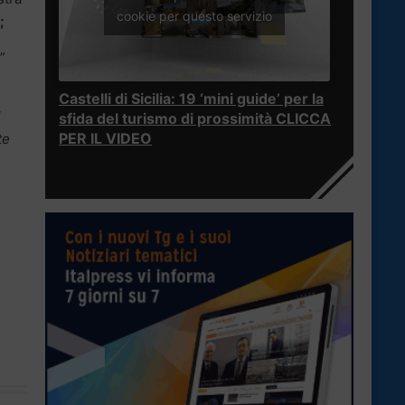
cookie per questo servizio
;
”
Castelli di Sicilia: 19 ‘mini guide’ per la
l
sfida del turismo di prossimità CLICCA
PER IL VIDEO
te