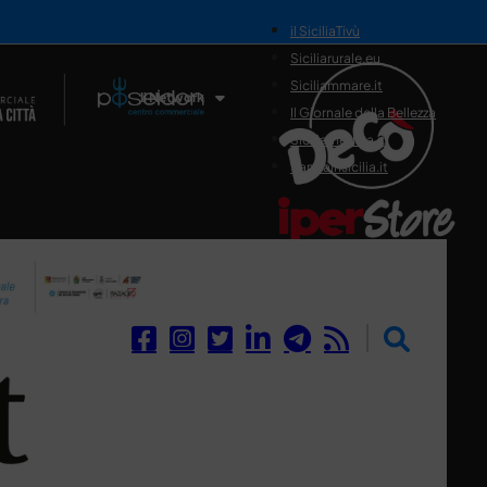
il SiciliaTivù
Siciliarurale.eu
Siciliammare.it
Il Network
Il Giornale della Bellezza
Siciliamedica.it
Sanitainsicilia.it