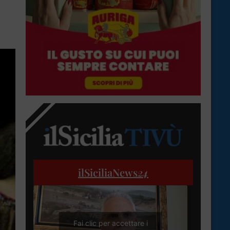
ilSiciliaNews
24
Fai clic per accettare i