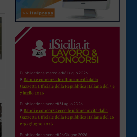
Pubblicazione: mercoledì 8 Luglio 2026
Bandi e concorsi: le ultime novità dalla
Gazzetta Ufficiale della Repubblica Italiana del 3 e
7 luglio 2026
Pubblicazione: venerdì 3 Luglio 2026
Bandi e concorsi: ecco le ultime novità dalla
Gazzetta Ufficiale della Repubblica Italiana del 26
e 30 giugno 2026
Pubblicazione: venerdì 26 Giugno 2026