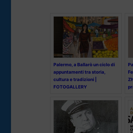
Palermo, a Ballarò un ciclo di
Pa
appuntamenti tra storia,
Fe
cultura e tradizioni |
Zh
FOTOGALLERY
pr