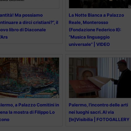
antità! Ma possiamo
La Notte Bianca a Palazzo
ntinuare a dirci cristiani?”, il
Reale, Monterosso
ovo libro di Diaconale
(Fondazione Federico II):
l’Ars
“Musica linguaggio
universale” | VIDEO
lermo, a Palazzo Comitini in
Palermo, l’incontro delle arti
ena la mostra di Filippo Lo
nei luoghi sacri. Al via
cono
[In]Visibilia | FOTOGALLERY