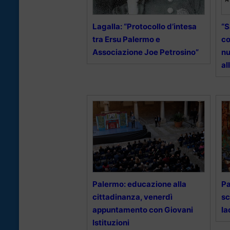
Lagalla: “Protocollo d’intesa
“S
tra Ersu Palermo e
co
Associazione Joe Petrosino”
nu
al
Palermo: educazione alla
Pa
cittadinanza, venerdì
sc
appuntamento con Giovani
Ia
Istituzioni