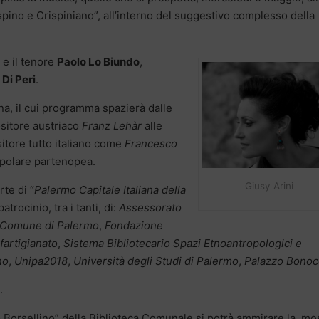
rispino e Crispiniano”, all’interno del suggestivo complesso della
e il tenore
Paolo Lo Biundo
,
Di Peri
.
a, il cui programma spazierà dalle
sitore austriaco
Franz Lehàr
alle
itore tutto italiano come
Francesco
opolare partenopea.
Giusy Arini
rte di “
Palermo Capitale Italiana della
 patrocinio, tra i tanti, di:
Assessorato
l Comune di Palermo
,
Fondazione
fartigianato
,
Sistema Bibliotecario Spazi Etnoantropologici e
no
,
Unipa2018
,
Università degli Studi di Palermo
,
Palazzo Bonoc
.
lo Borsellino” della Biblioteca Comunale si potrà ammirare la mo