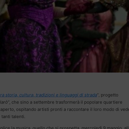
tra storia, cultura, tradizioni e linguaggi di strada
“, progetto
llarò
“, che sino a settembre trasformerà il popolare quartiere
o aperto, ospitando artisti pronti a raccontare il loro modo di ved
tanti talenti.
plice la musica, quello che si prospetta, mercoledì 9 maggio, al