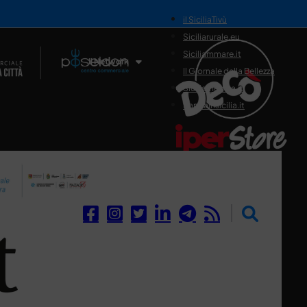
il SiciliaTivù
Siciliarurale.eu
Siciliammare.it
Il Network
Il Giornale della Bellezza
Siciliamedica.it
Sanitainsicilia.it