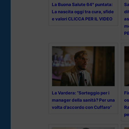
La Buona Salute 64° puntata:
Sa
La nascita oggi tra cura, sfide
di
e valori CLICCA PER IL VIDEO
as
me
PE
La Vardera: “Sorteggio per i
Fi
manager della sanità? Per una
os
volta d’accordo con Cuffaro”
Ra
pe