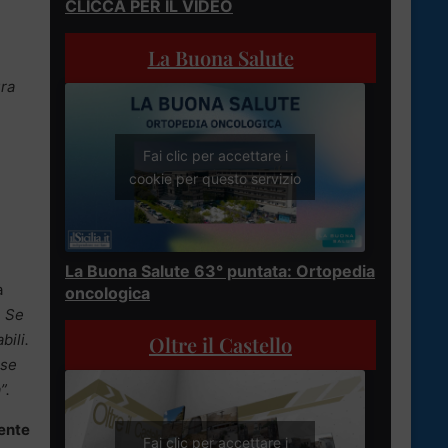
CLICCA PER IL VIDEO
La Buona Salute
ura
Fai clic per accettare i
cookie per questo servizio
La Buona Salute 63° puntata: Ortopedia
a
oncologica
. Se
bili.
Oltre il Castello
rse
”.
iente
Fai clic per accettare i