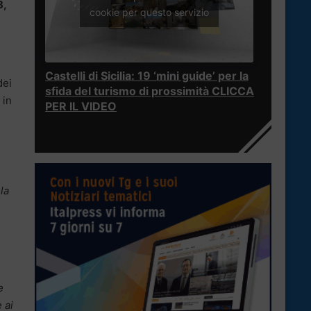
8,
cookie per questo servizio
Castelli di Sicilia: 19 ‘mini guide’ per la
dei
sfida del turismo di prossimità CLICCA
 in
PER IL VIDEO
la
e
 ai