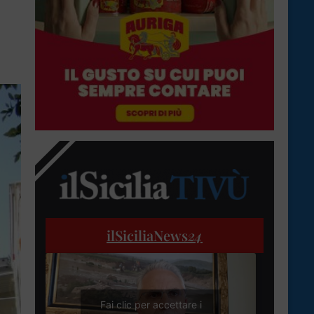
ilSiciliaNews
24
Fai clic per accettare i