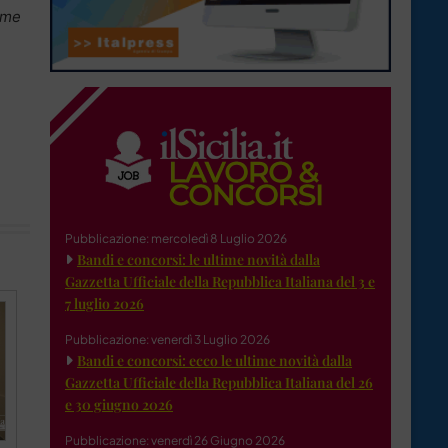
ome
Pubblicazione: mercoledì 8 Luglio 2026
Bandi e concorsi: le ultime novità dalla
Gazzetta Ufficiale della Repubblica Italiana del 3 e
7 luglio 2026
Pubblicazione: venerdì 3 Luglio 2026
Bandi e concorsi: ecco le ultime novità dalla
Gazzetta Ufficiale della Repubblica Italiana del 26
e 30 giugno 2026
Pubblicazione: venerdì 26 Giugno 2026