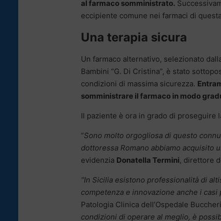
al farmaco somministrato.
Successivame
eccipiente comune nei farmaci di questa
Una terapia sicura
Un farmaco alternativo, selezionato dall
Bambini “G. Di Cristina”, è stato sottopo
condizioni di massima sicurezza.
Entram
somministrare il farmaco in modo gradua
Il paziente è ora in grado di proseguire l
“
Sono molto orgogliosa di questo connubi
dottoressa Romano abbiamo acquisito una
evidenzia
Donatella Termini
, direttore
“In Sicilia esistono professionalità di al
competenza e innovazione anche i casi 
Patologia Clinica dell’Ospedale Buccheri 
condizioni di operare al meglio, è possi