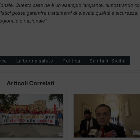
 nazionale. Questo caso ne è un esempio lampante, dimostrando c
listici possa garantire trattamenti di elevata qualità e sicurezza,
egionale e nazionale”.
aca
La buona salute
Politica
Sanità in Sicilia
Articoli Correlati