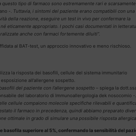
e a questo tipo di farmaco sono estremamente rari e scarsamente
ano -.
Tuttavia, i sintomi del paziente erano compatibili con una
vità della reazione, eseguire un test in vivo per confermare la
né eticamente appropriato. I pochi casi documentati in letterat
eralizzate anche con farmaci fortemente diluiti
”.
ffidata al BAT-test, un approccio innovativo e meno rischioso.
lizza la risposta dei basofili, cellule del sistema immunitario
 esposizione all’allergene sospetto.
 basofili del paziente con l’allergene sospetto –
spiega la dott.ss
ponsabile del laboratorio di Immunoallergologia dek nosocomio
-
delle cellule compaiono molecole specifiche rilevabili e quantifica
stato il farmaco in precedenza, quindi abbiamo preparato dive
one ottimale in grado di simulare una possibile risposta allergica
ne basofila superiore al 5%, confermando la sensibilità del paz