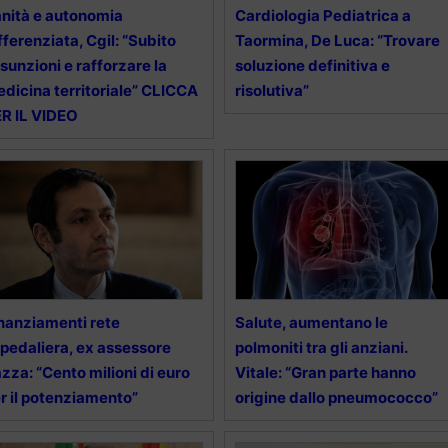
nità e autonomia
Cardiologia Pediatrica a
fferenziata, Cgil: “Subito
Taormina, De Luca: “Trovare
sunzioni e rafforzare la
soluzione definitiva e
dicina territoriale” CLICCA
risolutiva”
R IL VIDEO
nanziamenti rete
Salute, aumentano le
pedaliera, ex assessore
polmoniti tra gli anziani.
zza: “Cento milioni di euro
Vitale: “Gran parte hanno
r il potenziamento”
origine dallo pneumococco”