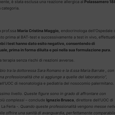
nte, è stata esclusa una reazione allergica al
Polassamero 18
 categoria.
a prof.ssa
Maria Cristina Maggio,
endocrinologa dell’Ospedale 
sto prima al BAT-test e successivamente a test in vivo, effettuati
bi i test hanno dato esito negativo, consentendo di
le, prima in forma diluita e poi nella sua formulazione pura.
a terapia senza rischi di reazioni avverse.
o tra la dottoressa Sara Romano e la d.ssa Maria Barrale , con 
 professionalità che si aggiunge a quelle del laboratorio”,
 dell’UOC di neonatologia e pediatria del nosocomio palermitano.
tissimo livello. Queste figure sono in grado di affrontare con
più complessi
–
conclude
Ignazio Brusca
, direttore dell’UOC di
La Ferla -.
Quando queste professionalità vengono messe nell
bile offrire una sanità di avanguardia, perfettamente comparabile