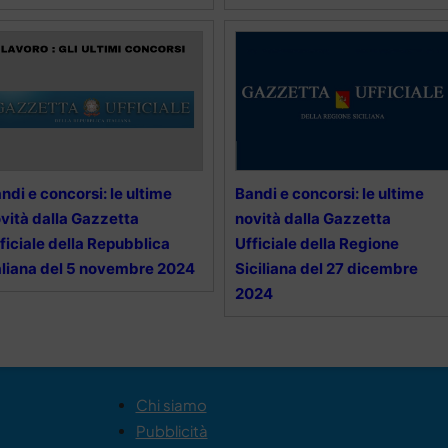
ndi e concorsi: le ultime
Bandi e concorsi: le ultime
vità dalla Gazzetta
novità dalla Gazzetta
ficiale della Repubblica
Ufficiale della Regione
aliana del 5 novembre 2024
Siciliana del 27 dicembre
2024
Chi siamo
Pubblicità