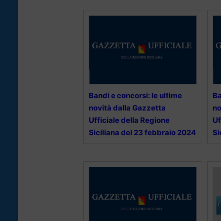
Bandi e concorsi: le ultime
Ba
novità dalla Gazzetta
no
Ufficiale della Regione
Uf
Siciliana del 23 febbraio 2024
Si