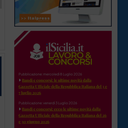
Pubblicazione: mercoledì 8 Luglio 2026
Bandi e concorsi: le ultime novità dalla
Gazzetta Ufficiale della Repubblica Italiana del 3 e
7 luglio 2026
Pubblicazione: venerdì 3 Luglio 2026
Bandi e concorsi: ecco le ultime novità dalla
Gazzetta Ufficiale della Repubblica Italiana del 26
e 30 giugno 2026