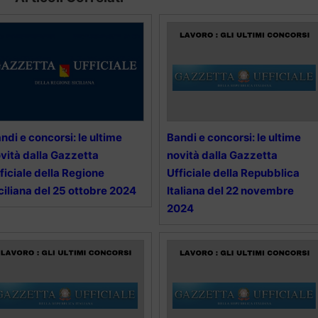
ndi e concorsi: le ultime
Bandi e concorsi: le ultime
vità dalla Gazzetta
novità dalla Gazzetta
ficiale della Regione
Ufficiale della Repubblica
ciliana del 25 ottobre 2024
Italiana del 22 novembre
2024