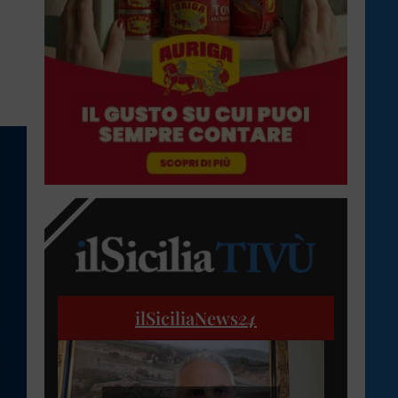
ilSiciliaNews
24