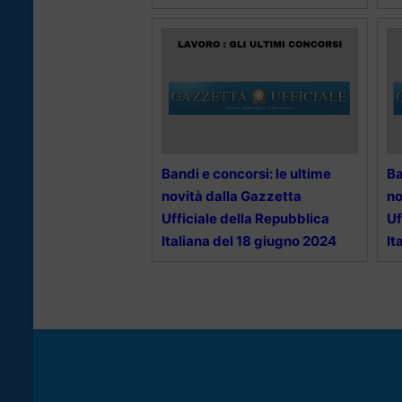
Bandi e concorsi: le ultime
Ba
novità dalla Gazzetta
no
Ufficiale della Repubblica
Uf
Italiana del 18 giugno 2024
It