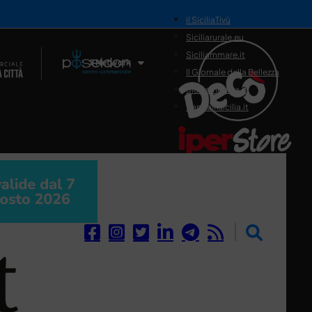
il SiciliaTivù
Siciliarurale.eu
Siciliammare.it
Il Network
Il Giornale della Bellezza
Siciliamedica.it
Sanitainsicilia.it