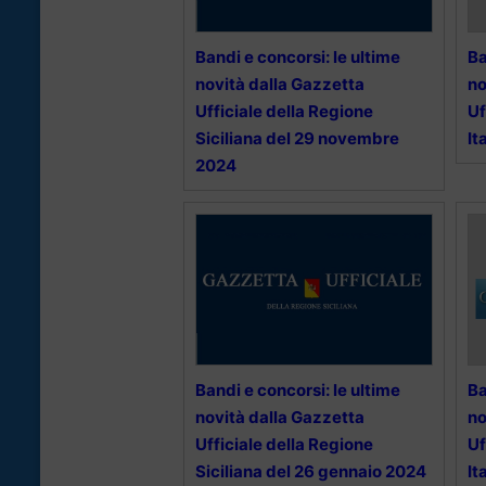
Bandi e concorsi: le ultime
Ba
novità dalla Gazzetta
no
Ufficiale della Regione
Uf
Siciliana del 29 novembre
It
2024
Bandi e concorsi: le ultime
Ba
novità dalla Gazzetta
no
Ufficiale della Regione
Uf
Siciliana del 26 gennaio 2024
It