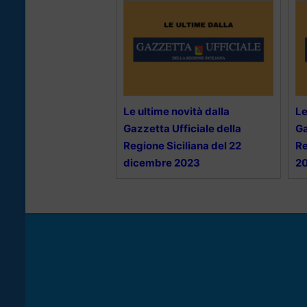
Le ultime novità dalla
Le
Gazzetta Ufficiale della
Ga
Regione Siciliana del 22
Re
dicembre 2023
2