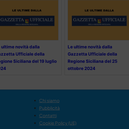
 ultime novità dalla
Le ultime novità dalla
zzetta Ufficiale della
Gazzetta Ufficiale della
gione Siciliana del 19 luglio
Regione Siciliana del 25
024
ottobre 2024
Chi siamo
Pubblicità
Contatti
Cookie Policy (UE)