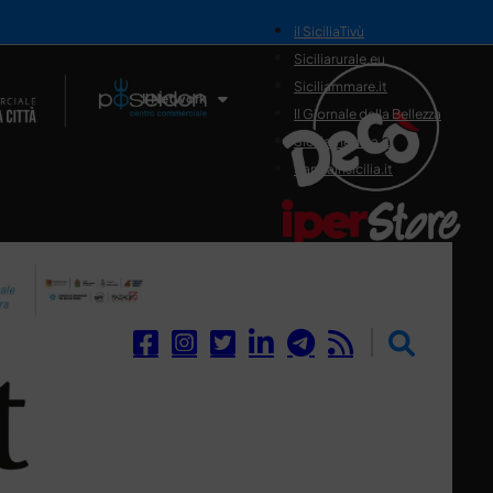
il SiciliaTivù
Siciliarurale.eu
Siciliammare.it
Il Network
Il Giornale della Bellezza
Siciliamedica.it
Sanitainsicilia.it