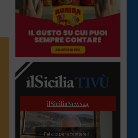
ilSiciliaNews
24
Fai clic per accettare i