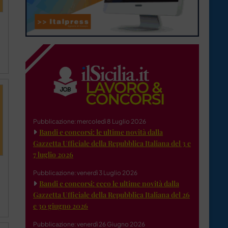
Pubblicazione: mercoledì 8 Luglio 2026
Bandi e concorsi: le ultime novità dalla
Gazzetta Ufficiale della Repubblica Italiana del 3 e
7 luglio 2026
Pubblicazione: venerdì 3 Luglio 2026
Bandi e concorsi: ecco le ultime novità dalla
Gazzetta Ufficiale della Repubblica Italiana del 26
e 30 giugno 2026
Pubblicazione: venerdì 26 Giugno 2026