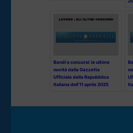
2
Bandi e concorsi: le ultime
Ba
novità dalla Gazzetta
no
Ufficiale della Repubblica
Uf
Italiana dell’11 aprile 2025
It