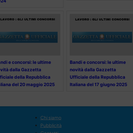
024
ndi e concorsi: le ultime
Bandi e concorsi: le ultime
vità dalla Gazzetta
novità dalla Gazzetta
ficiale della Repubblica
Ufficiale della Repubblica
aliana del 20 maggio 2025
Italiana del 17 giugno 2025
Chi siamo
Pubblicità
Contatti