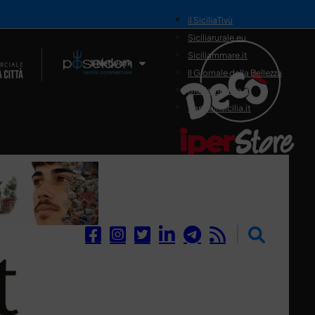
il SiciliaTivù
Siciliarurale.eu
Siciliammare.it
Il Network
Il Giornale della Bellezza
Siciliamedica.it
Sanitainsicilia.it