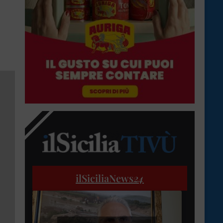
ilSiciliaNews
24