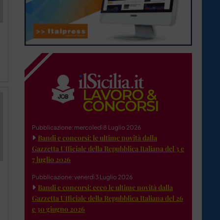
Pubblicazione: mercoledì 8 Luglio 2026
Bandi e concorsi: le ultime novità dalla
Gazzetta Ufficiale della Repubblica Italiana del 3 e
7 luglio 2026
Pubblicazione: venerdì 3 Luglio 2026
Bandi e concorsi: ecco le ultime novità dalla
Gazzetta Ufficiale della Repubblica Italiana del 26
e 30 giugno 2026