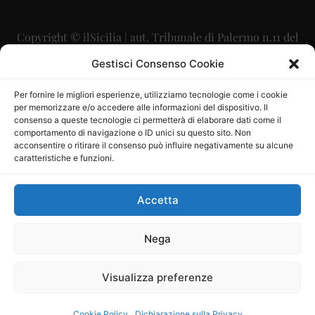
Copyright © ilSicilia | aut. Tribunale di Palermo n.11 del
29/09/2015
Gestisci Consenso Cookie
Editore: Mercurio Comunicazione Soc. Coop. A.R.L.
Per fornire le migliori esperienze, utilizziamo tecnologie come i cookie
per memorizzare e/o accedere alle informazioni del dispositivo. Il
Direttore Editoriale: Maurizio Scaglione
consenso a queste tecnologie ci permetterà di elaborare dati come il
comportamento di navigazione o ID unici su questo sito. Non
Direttore Responsabile: Maria Calabrese
acconsentire o ritirare il consenso può influire negativamente su alcune
caratteristiche e funzioni.
p.zza Sant’Oliva, 9 – 90141 – Palermo – 091335557
P.IVA: 06334930820
Accetta
Mercurio Comunicazione Società Cooperativa a r.l. è
iscritta al Registro degli Operatori di Comunicazione al
Nega
numero 26988
Visualizza preferenze
Sito gestito da
La Digitale srl
–
info@ladigitale.it
Cookie Policy
Dichiarazione sulla Privacy