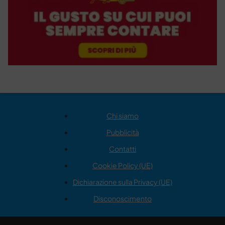
Chi siamo
Pubblicità
Contatti
Cookie Policy (UE)
Dichiarazione sulla Privacy (UE)
Disconoscimento