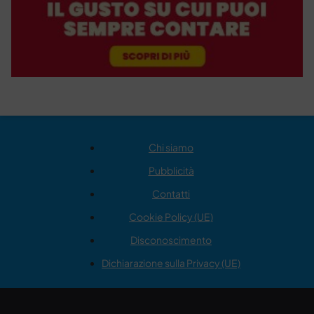
Chi siamo
Pubblicità
Contatti
Cookie Policy (UE)
Disconoscimento
Dichiarazione sulla Privacy (UE)