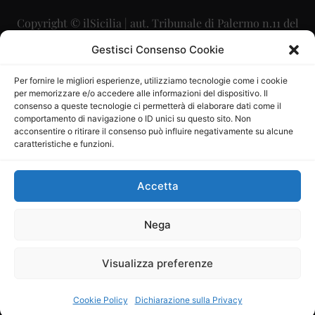
Copyright © ilSicilia | aut. Tribunale di Palermo n.11 del
29/09/2015
Gestisci Consenso Cookie
Editore: Mercurio Comunicazione Soc. Coop. A.R.L.
Per fornire le migliori esperienze, utilizziamo tecnologie come i cookie
per memorizzare e/o accedere alle informazioni del dispositivo. Il
Direttore Editoriale: Maurizio Scaglione
consenso a queste tecnologie ci permetterà di elaborare dati come il
comportamento di navigazione o ID unici su questo sito. Non
Direttore Responsabile: Maria Calabrese
acconsentire o ritirare il consenso può influire negativamente su alcune
caratteristiche e funzioni.
p.zza Sant’Oliva, 9 – 90141 – Palermo – 091335557
P.IVA: 06334930820
Accetta
Mercurio Comunicazione Società Cooperativa a r.l. è
iscritta al Registro degli Operatori di Comunicazione al
Nega
numero 26988
Visualizza preferenze
Sito gestito da
La Digitale srl
–
info@ladigitale.it
Cookie Policy
Dichiarazione sulla Privacy