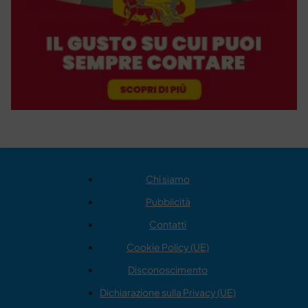
Chi siamo
Pubblicità
Contatti
Cookie Policy (UE)
Disconoscimento
Dichiarazione sulla Privacy (UE)