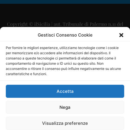
Copyright © ilSicilia | aut. Tribunale di Palermo n.11 del
29/09/2015
Gestisci Consenso Cookie
Editore: Mercurio Comunicazione Soc. Coop. A.R.L.
Per fornire le migliori esperienze, utilizziamo tecnologie come i cookie
per memorizzare e/o accedere alle informazioni del dispositivo. Il
Direttore Editoriale: Maurizio Scaglione
consenso a queste tecnologie ci permetterà di elaborare dati come il
comportamento di navigazione o ID unici su questo sito. Non
Direttore Responsabile: Maria Calabrese
acconsentire o ritirare il consenso può influire negativamente su alcune
caratteristiche e funzioni.
p.zza Sant’Oliva, 9 – 90141 – Palermo – 091335557
P.IVA: 06334930820
Accetta
Mercurio Comunicazione Società Cooperativa a r.l. è
iscritta al Registro degli Operatori di Comunicazione al
Nega
numero 26988
Visualizza preferenze
Sito gestito da
La Digitale srl
–
info@ladigitale.it