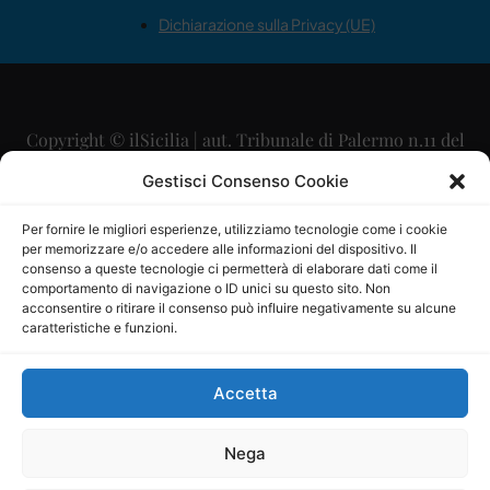
Dichiarazione sulla Privacy (UE)
Copyright © ilSicilia | aut. Tribunale di Palermo n.11 del
29/09/2015
Gestisci Consenso Cookie
Editore: Mercurio Comunicazione Soc. Coop. A.R.L.
Per fornire le migliori esperienze, utilizziamo tecnologie come i cookie
per memorizzare e/o accedere alle informazioni del dispositivo. Il
Direttore Editoriale: Maurizio Scaglione
consenso a queste tecnologie ci permetterà di elaborare dati come il
comportamento di navigazione o ID unici su questo sito. Non
Direttore Responsabile: Maria Calabrese
acconsentire o ritirare il consenso può influire negativamente su alcune
caratteristiche e funzioni.
p.zza Sant’Oliva, 9 – 90141 – Palermo – 091335557
P.IVA: 06334930820
Accetta
Mercurio Comunicazione Società Cooperativa a r.l. è
iscritta al Registro degli Operatori di Comunicazione al
Nega
numero 26988