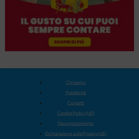
Chi siamo
Pubblicità
Contatti
Cookie Policy (UE)
Disconoscimento
Dichiarazione sulla Privacy (UE)