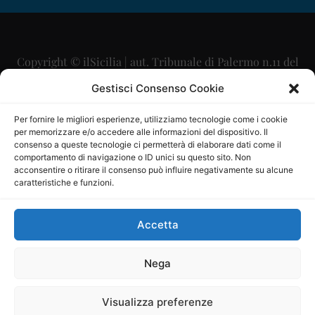
Copyright © ilSicilia | aut. Tribunale di Palermo n.11 del
29/09/2015
Gestisci Consenso Cookie
Editore: Mercurio Comunicazione Soc. Coop. A.R.L.
Per fornire le migliori esperienze, utilizziamo tecnologie come i cookie
per memorizzare e/o accedere alle informazioni del dispositivo. Il
Direttore Editoriale: Maurizio Scaglione
consenso a queste tecnologie ci permetterà di elaborare dati come il
comportamento di navigazione o ID unici su questo sito. Non
Direttore Responsabile: Maria Calabrese
acconsentire o ritirare il consenso può influire negativamente su alcune
caratteristiche e funzioni.
p.zza Sant’Oliva, 9 – 90141 – Palermo – 091335557
P.IVA: 06334930820
Accetta
Mercurio Comunicazione Società Cooperativa a r.l. è
iscritta al Registro degli Operatori di Comunicazione al
Nega
numero 26988
Visualizza preferenze
Sito gestito da
La Digitale srl
–
info@ladigitale.it