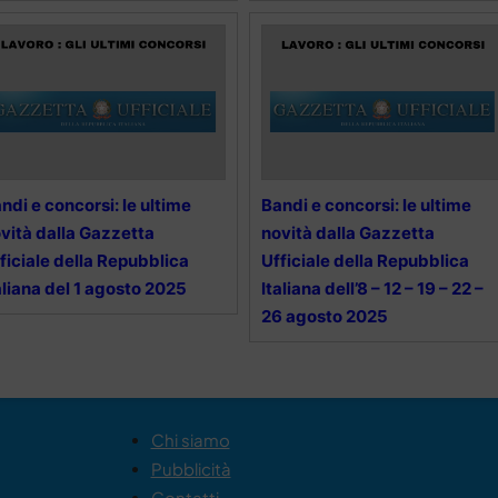
ndi e concorsi: le ultime
Bandi e concorsi: le ultime
vità dalla Gazzetta
novità dalla Gazzetta
ficiale della Repubblica
Ufficiale della Repubblica
aliana del 1 agosto 2025
Italiana dell’8 – 12 – 19 – 22 –
26 agosto 2025
Chi siamo
Pubblicità
Contatti