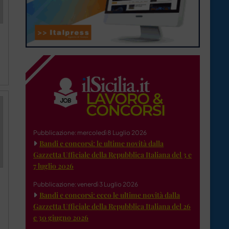
Pubblicazione: mercoledì 8 Luglio 2026
Bandi e concorsi: le ultime novità dalla
Gazzetta Ufficiale della Repubblica Italiana del 3 e
7 luglio 2026
Pubblicazione: venerdì 3 Luglio 2026
Bandi e concorsi: ecco le ultime novità dalla
Gazzetta Ufficiale della Repubblica Italiana del 26
e 30 giugno 2026