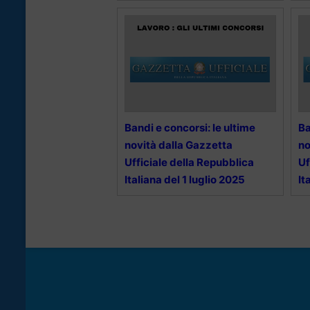
Bandi e concorsi: le ultime
Ba
novità dalla Gazzetta
no
Ufficiale della Repubblica
Uf
Italiana del 1 luglio 2025
It