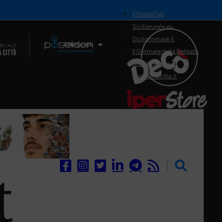
il SiciliaTivù
Siciliarurale.eu
Siciliammare.it
Il Network
Il Giornale della Bellezza
Siciliamedica.it
Sanitainsicilia.it