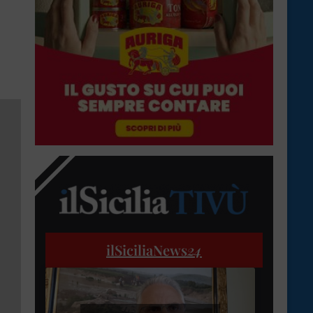
ilSiciliaNews
24