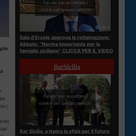
Fai clic per accettare i
cookie per questo servizio
Sala d’Ercole approva la rottamazione,
Abbate: “Norma importante per le
glio
famiglie siciliane” CLICCA PER IL VIDEO
BarSicilia
tà
n
Fai clic per accettare i
ale
cookie per questo servizio
eri,
erito
tali
Bar Sicilia, a Ispica la sfida per il futuro