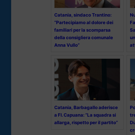
Catania, sindaco Trantino:
Nu
“Partecipiamo al dolore dei
Fa
familiari per la scomparsa
Sa
della consigliera comunale
un
Anna Vullo”
at
Catania, Barbagallo aderisce
Po
a FI. Capuana: “La squadra si
tr
allarga, rispetto per il partito”
Du
cr