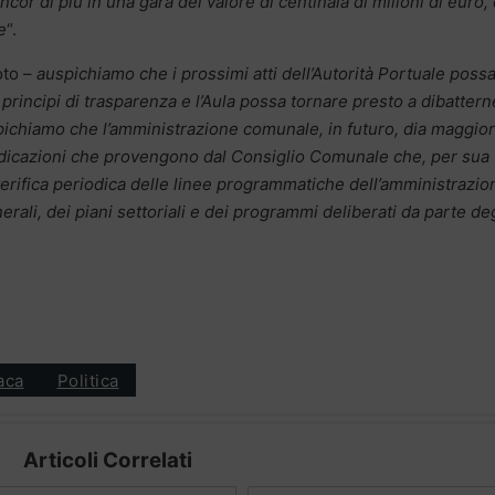
or di più in una gara del valore di centinaia di milioni di euro, 
e
“.
oto –
auspichiamo che i prossimi atti dell’Autorità Portuale poss
principi di trasparenza e l’Aula possa tornare presto a dibattern
ichiamo che l’amministrazione comunale, in futuro, dia maggior
 indicazioni che provengono dal Consiglio Comunale che, per sua
 verifica periodica delle linee programmatiche dell’amministrazio
nerali, dei piani settoriali e dei programmi deliberati da parte deg
aca
Politica
Articoli Correlati