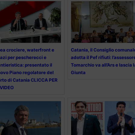
ea crociere, waterfront e
Catania, il Consiglio comunal
azi per pescherecci e
adotta il Pef rifiuti: l’assessor
ntieristica: presentato il
Tomarchio va all’Ars e lascia l
ovo Piano regolatore del
Giunta
rto di Catania CLICCA PER
 VIDEO