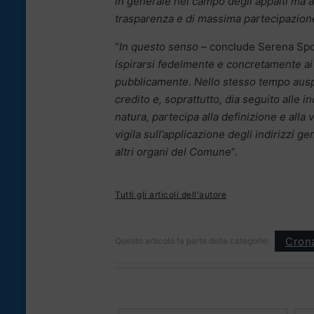
in generale nel campo degli appalti ma anc
trasparenza e di massima partecipazion
“
In questo senso
– conclude Serena Sp
ispirarsi fedelmente e concretamente ai 
pubblicamente. Nello stesso tempo ausp
credito e, soprattutto, dia seguito alle
natura, partecipa alla definizione e alla
vigila sull’applicazione degli indirizzi ge
altri organi del Comune
“.
Tutti gli articoli dell'autore
Cron
Questo articolo fa parte delle categorie: