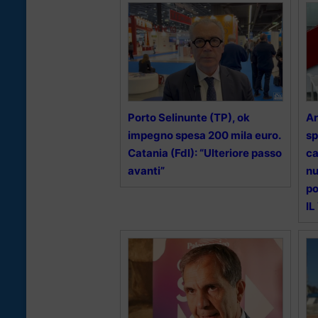
Porto Selinunte (TP), ok
Ar
impegno spesa 200 mila euro.
sp
Catania (FdI): “Ulteriore passo
ca
avanti”
nu
po
IL