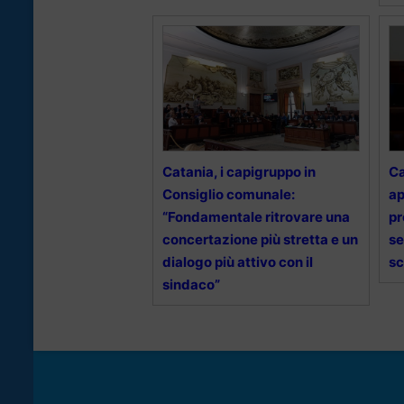
Catania, i capigruppo in
Ca
Consiglio comunale:
ap
“Fondamentale ritrovare una
pr
concertazione più stretta e un
se
dialogo più attivo con il
s
sindaco”