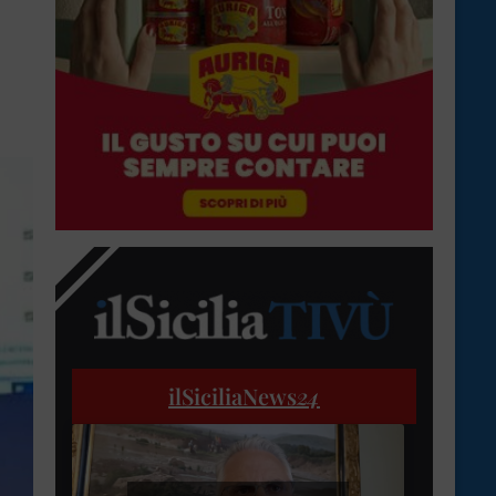
ilSiciliaNews
24