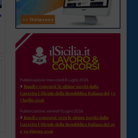
e
Pubblicazione: mercoledì 8 Luglio 2026
Bandi e concorsi: le ultime novità dalla
Gazzetta Ufficiale della Repubblica Italiana del 3 e
7 luglio 2026
Pubblicazione: venerdì 3 Luglio 2026
Bandi e concorsi: ecco le ultime novità dalla
Gazzetta Ufficiale della Repubblica Italiana del 26
e 30 giugno 2026