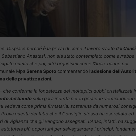
ne. Dispiace perché è la prova di come il lavoro svolto dal
Consi
nte Sebastiano Anastasi, non sia stato contemplato come avrebbe
icipato quello che poi, altri organismi come l’Anac, hanno poi
 comunale Mpa
Serena Spoto
commentando
l’adesione dell’Autori
ema delle privatizzazioni.
 –
che conferma la fondatezza dei molteplici dubbi cristallizzati i
ento del bando
sulla gara indetta per la gestione venticinquenn
i vedeva come prima firmataria, sostenuta da numerosi consigli
 Prova questa del fatto che il Consiglio stesso ha esercitato ed
i di vigilanza che gli vengono assegnati. L’Anac, infatti, ha sugg
in autotutela più opportuni per salvaguardare i principi, fondamen