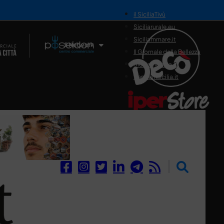
il SiciliaTivù
Siciliarurale.eu
Siciliammare.it
Il Network
Il Giornale della Bellezza
Siciliamedica.it
Sanitainsicilia.it