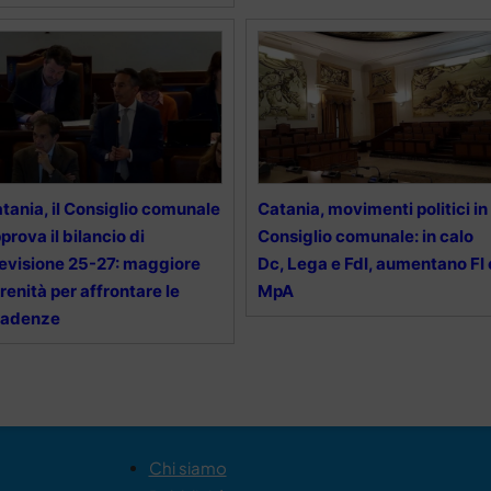
tania, il Consiglio comunale
Catania, movimenti politici in
prova il bilancio di
Consiglio comunale: in calo
evisione 25-27: maggiore
Dc, Lega e FdI, aumentano FI 
renità per affrontare le
MpA
cadenze
Chi siamo