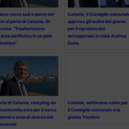
ovo varco sud e parco del
Catania, il Consiglio comunal
ro al porto di Catania, Di
approva gli ordini del giorno
rcina: “Trasformiamo
per il ripristino del
’area periferica in un polo
sovrappasso in viale Andrea
trattivo”
Doria
rto di Catania, restyling da
Catania, settimane calde per
ecentomila euro per il varco
il Consiglio comunale e la
smet e area di sbarco dei
giunta Trantino
ocieristi