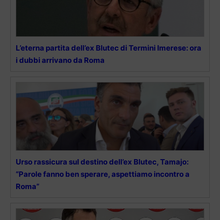
L’eterna partita dell’ex Blutec di Termini Imerese: ora
i dubbi arrivano da Roma
Urso rassicura sul destino dell’ex Blutec, Tamajo:
“Parole fanno ben sperare, aspettiamo incontro a
Roma”