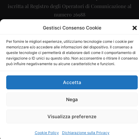
iscritta al Registro degli Operatori di Comunicazione al
numero 26988
Sito gestito da
La Digitale srl
–
info@ladigitale.it
Gestisci Consenso Cookie
Per fornire le migliori esperienze, utilizziamo tecnologie come i cookie per
memorizzare e/o accedere alle informazioni del dispositivo. Il consenso a
queste tecnologie ci permetterà di elaborare dati come il comportamento di
navigazione o ID unici su questo sito. Non acconsentire o ritirare il consenso
può influire negativamente su alcune caratteristiche e funzioni.
Accetta
Nega
Visualizza preferenze
Cookie Policy
Dichiarazione sulla Privacy