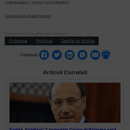
interessare i nostri concittadini”.
Tutti gli articoli dell'autore
Questo articolo fa parte delle categorie:
Cronaca
Politica
Sanità in Sicilia
Condividi
Articoli Correlati
Sanità, Schifani: “L’ospedale Civico di Palermo sarà