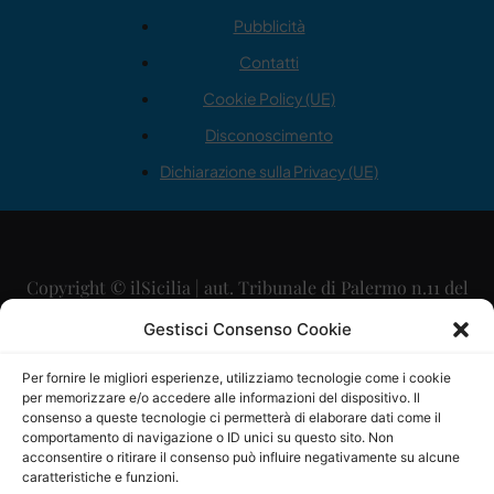
Pubblicità
Contatti
Cookie Policy (UE)
Disconoscimento
Dichiarazione sulla Privacy (UE)
Copyright © ilSicilia | aut. Tribunale di Palermo n.11 del
29/09/2015
Gestisci Consenso Cookie
Editore: Mercurio Comunicazione Soc. Coop. A.R.L.
Per fornire le migliori esperienze, utilizziamo tecnologie come i cookie
per memorizzare e/o accedere alle informazioni del dispositivo. Il
Direttore Editoriale: Maurizio Scaglione
consenso a queste tecnologie ci permetterà di elaborare dati come il
comportamento di navigazione o ID unici su questo sito. Non
Direttore Responsabile: Maria Calabrese
acconsentire o ritirare il consenso può influire negativamente su alcune
caratteristiche e funzioni.