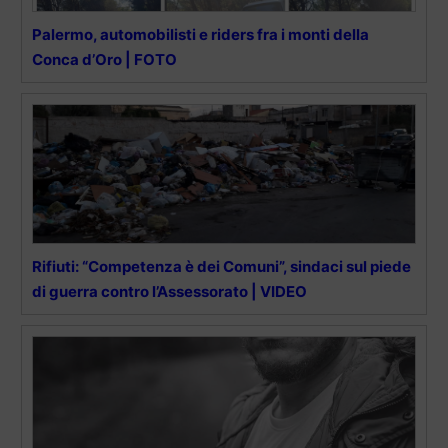
Palermo, automobilisti e riders fra i monti della
Conca d’Oro | FOTO
Rifiuti: “Competenza è dei Comuni”, sindaci sul piede
di guerra contro l’Assessorato | VIDEO