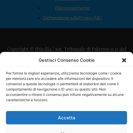
Disconoscimento
Dichiarazione sulla Privacy (UE)
Copyright © ilSicilia | aut. Tribunale di Palermo n.11 del
29/09/2015
Gestisci Consenso Cookie
Editore: Mercurio Comunicazione Soc. Coop. A.R.L.
Per fornire le migliori esperienze, utilizziamo tecnologie come i cookie
per memorizzare e/o accedere alle informazioni del dispositivo. Il
Direttore Editoriale: Maurizio Scaglione
consenso a queste tecnologie ci permetterà di elaborare dati come il
comportamento di navigazione o ID unici su questo sito. Non
Direttore Responsabile: Maria Calabrese
acconsentire o ritirare il consenso può influire negativamente su alcune
caratteristiche e funzioni.
p.zza Sant’Oliva, 9 – 90141 – Palermo – 091335557
P.IVA: 06334930820
Accetta
Mercurio Comunicazione Società Cooperativa a r.l. è
iscritta al Registro degli Operatori di Comunicazione al