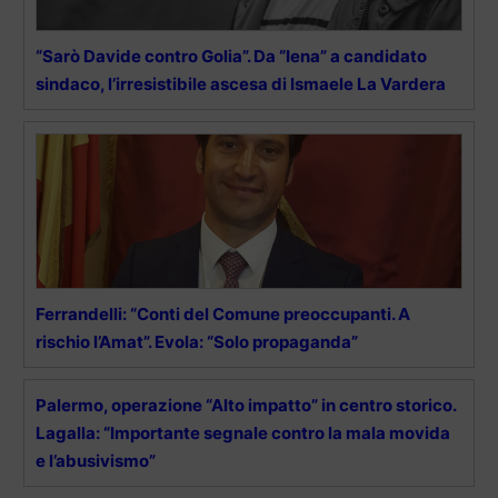
“Sarò Davide contro Golia”. Da “Iena” a candidato
sindaco, l’irresistibile ascesa di Ismaele La Vardera
Ferrandelli: “Conti del Comune preoccupanti. A
rischio l’Amat”. Evola: “Solo propaganda”
Palermo, operazione “Alto impatto” in centro storico.
Lagalla: “Importante segnale contro la mala movida
e l’abusivismo”