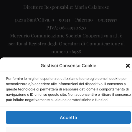
Direttore Responsabile: Maria Calabrese
p.zza Sant’Oliva, 9 – 90141 – Palermo – 091335557
P.IVA: 06334930820
Mercurio Comunicazione Società Cooperativa a r.l. è
iscritta al Registro degli Operatori di Comunicazione al
numero 26988
Sito gestito da
La Digitale srl
–
info@ladigitale.it
Gestisci Consenso Cookie
Per fornire le migliori esperienze, utilizziamo tecnologie come i cookie per
memorizzare e/o accedere alle informazioni del dispositivo. Il consenso a
queste tecnologie ci permetterà di elaborare dati come il comportamento di
navigazione o ID unici su questo sito. Non acconsentire o ritirare il consenso
può influire negativamente su alcune caratteristiche e funzioni.
Accetta