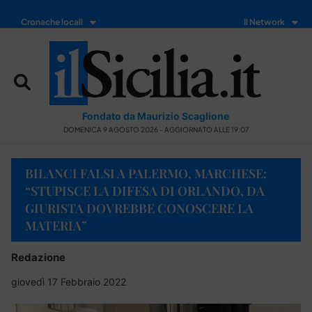
Cronache locali
Il Network
Fondato da Maurizio Scaglione
DOMENICA 9 AGOSTO 2026 - AGGIORNATO ALLE 19:07
BILANCI FALSI A PALERMO, MARCHESE:
“STUPISCE LA DIFESA DI ORLANDO, DA
GIURISTA DOVREBBE CONOSCERE LA
MATERIA”
Redazione
giovedì 17 Febbraio 2022