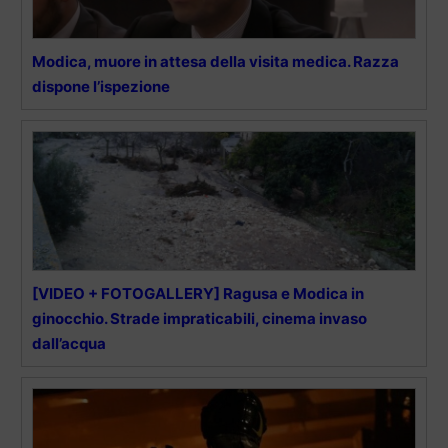
Modica, muore in attesa della visita medica. Razza
dispone l’ispezione
[VIDEO + FOTOGALLERY] Ragusa e Modica in
ginocchio. Strade impraticabili, cinema invaso
dall’acqua