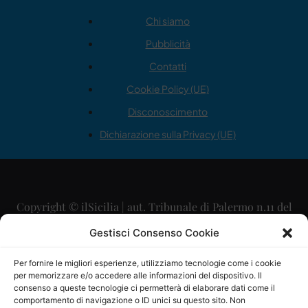
Chi siamo
Pubblicità
Contatti
Cookie Policy (UE)
Disconoscimento
Dichiarazione sulla Privacy (UE)
Copyright © ilSicilia | aut. Tribunale di Palermo n.11 del
29/09/2015
Gestisci Consenso Cookie
Editore: Mercurio Comunicazione Soc. Coop. A.R.L.
Per fornire le migliori esperienze, utilizziamo tecnologie come i cookie
per memorizzare e/o accedere alle informazioni del dispositivo. Il
Direttore Editoriale: Maurizio Scaglione
consenso a queste tecnologie ci permetterà di elaborare dati come il
comportamento di navigazione o ID unici su questo sito. Non