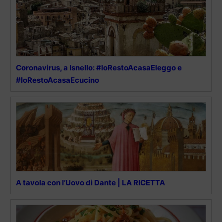
Coronavirus, a Isnello: #IoRestoAcasaEleggo e
#IoRestoAcasaEcucino
A tavola con l’Uovo di Dante | LA RICETTA