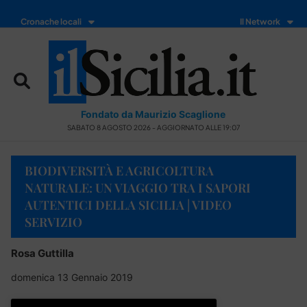
Cronache locali
Il Network
Fondato da Maurizio Scaglione
SABATO 8 AGOSTO 2026 - AGGIORNATO ALLE 19:07
BIODIVERSITÀ E AGRICOLTURA
NATURALE: UN VIAGGIO TRA I SAPORI
AUTENTICI DELLA SICILIA | VIDEO
SERVIZIO
Rosa Guttilla
domenica 13 Gennaio 2019