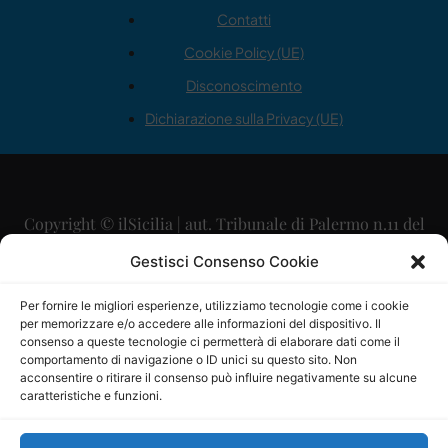
Contatti
Cookie Policy (UE)
Disconoscimento
Dichiarazione sulla Privacy (UE)
Copyright © ilSicilia | aut. Tribunale di Palermo n.11 del
29/09/2015
Gestisci Consenso Cookie
Editore: Mercurio Comunicazione Soc. Coop. A.R.L.
Per fornire le migliori esperienze, utilizziamo tecnologie come i cookie
per memorizzare e/o accedere alle informazioni del dispositivo. Il
Direttore Editoriale: Maurizio Scaglione
consenso a queste tecnologie ci permetterà di elaborare dati come il
comportamento di navigazione o ID unici su questo sito. Non
Direttore Responsabile: Maria Calabrese
acconsentire o ritirare il consenso può influire negativamente su alcune
caratteristiche e funzioni.
p.zza Sant’Oliva, 9 – 90141 – Palermo – 091335557