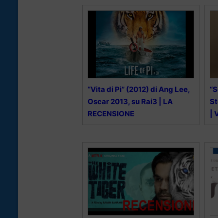
“Vita di Pi” (2012) di Ang Lee,
“S
Oscar 2013, su Rai3 | LA
St
RECENSIONE
| 