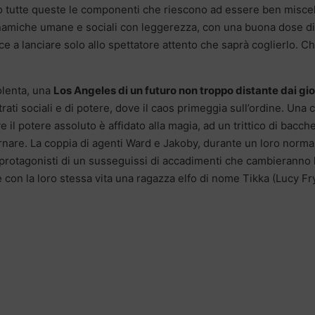
o tutte queste le componenti che riescono ad essere ben misce
dinamiche umane e sociali con leggerezza, con una buona dose di
a lanciare solo allo spettatore attento che saprà coglierlo. Ch
olenta, una
Los Angeles di un futuro non troppo distante dai gio
trati sociali e di potere, dove il caos primeggia sull’ordine. Una c
ve il potere assoluto è affidato alla magia, ad un trittico di bacch
nare. La coppia di agenti Ward e Jakoby, durante un loro norma
protagonisti di un susseguissi di accadimenti che cambieranno 
con la loro stessa vita una ragazza elfo di nome Tikka (Lucy Fry