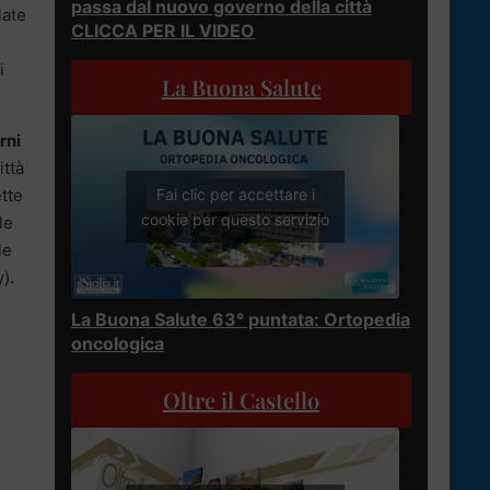
passa dal nuovo governo della città
late
CLICCA PER IL VIDEO
i
La Buona Salute
rni
ittà
ette
Fai clic per accettare i
cookie per questo servizio
le
le
).
La Buona Salute 63° puntata: Ortopedia
oncologica
Oltre il Castello