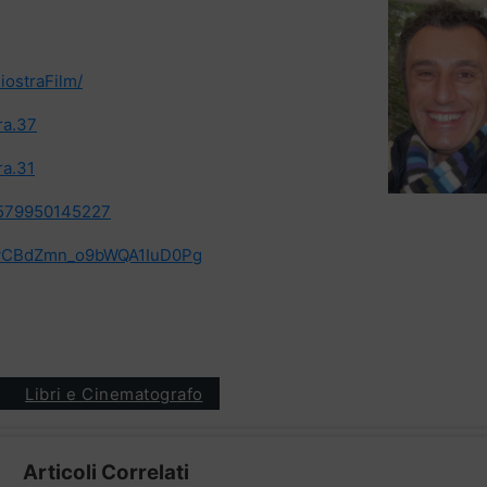
iostraFilm/
ra.37
ra.31
2579950145227
CJvCBdZmn_o9bWQA1IuD0Pg
Libri e Cinematografo
Articoli Correlati