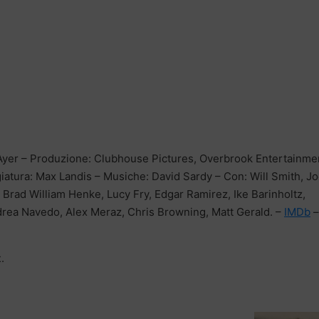
id Ayer – Produzione: Clubhouse Pictures, Overbrook Entertainme
giatura: Max Landis – Musiche: David Sardy – Con: Will Smith, Jo
rad William Henke, Lucy Fry, Edgar Ramirez, Ike Barinholtz,
drea Navedo, Alex Meraz, Chris Browning, Matt Gerald. –
IMDb
–
x
.