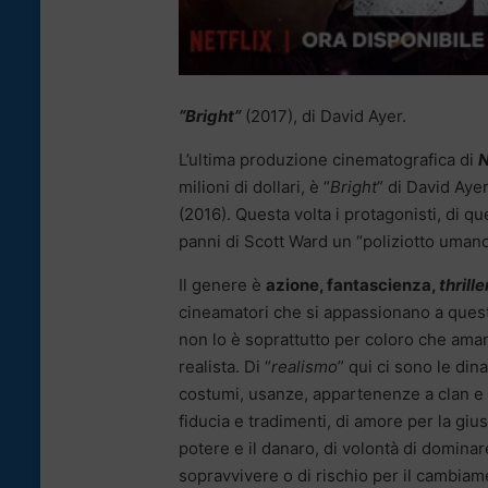
“Bright”
(2017), di David Ayer.
L’ultima produzione cinematografica di
N
milioni di dollari, è “
Bright
” di David Aye
(2016). Questa volta i protagonisti, di q
panni di Scott Ward un “poliziotto umano
Il genere è
azione, fantascienza,
thrille
cineamatori che si appassionano a quest
non lo è soprattutto per coloro che aman
realista. Di “
realismo
” qui ci sono le din
costumi, usanze, appartenenze a clan e l
fiducia e tradimenti, di amore per la giust
potere e il danaro, di volontà di dominar
sopravvivere o di rischio per il cambiam