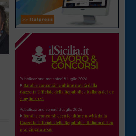
Pubblicazione: mercoledì 8 Luglio 2026
Bandi e concorsi: le ultime novità dalla
Gazzetta Ufficiale della Repubblica Italiana del 3 e
7 luglio 2026
Pubblicazione: venerdì 3 Luglio 2026
Bandi e concorsi: ecco le ultime novità dalla
Gazzetta Ufficiale della Repubblica Italiana del 26
e 30 giugno 2026