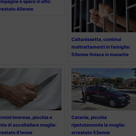
mpagna e spara in alto:
restato 40enne
Caltanissetta, continui
maltrattamenti in famiglia:
50enne finisce in manette
rmini Imerese, picchia e
Catania, picchia
nta di accoltellare moglie:
ripetutamente la moglie:
restato 61enne
arrestato 53enne