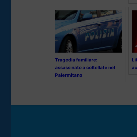
Tragedia familiare:
Li
assassinato a coltellate nel
ac
Palermitano