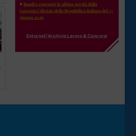
Bandi e concorsi: le ultime novità dalla
Gazzetta Ufficiale della Repubblica Italiana del 23
giugno 2026
Entra nell'Archivio Lavoro & Concorsi
,