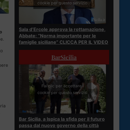
cookie per questo servizio
Sala d’Ercole approva la rottamazione,
o
Abbate: “Norma importante per le
ne.
famiglie siciliane” CLICCA PER IL VIDEO
to
BarSicilia
mpere
Fai clic per accettare i
cookie per questo servizio
ria
o
Bar Sicilia, a Ispica la sfida per il futuro
passa dal nuovo governo della città