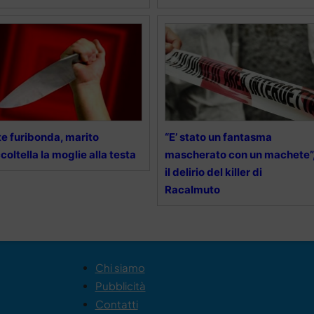
te furibonda, marito
“E’ stato un fantasma
coltella la moglie alla testa
mascherato con un machete”
il delirio del killer di
Racalmuto
Chi siamo
Pubblicità
Contatti