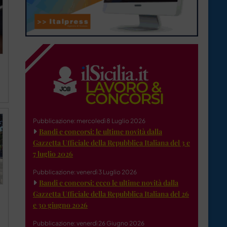
Pubblicazione: mercoledì 8 Luglio 2026
Bandi e concorsi: le ultime novità dalla
Gazzetta Ufficiale della Repubblica Italiana del 3 e
7 luglio 2026
Pubblicazione: venerdì 3 Luglio 2026
Bandi e concorsi: ecco le ultime novità dalla
Gazzetta Ufficiale della Repubblica Italiana del 26
e 30 giugno 2026
Pubblicazione: venerdì 26 Giugno 2026