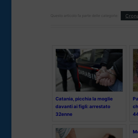
Cron
Questo articolo fa parte delle categorie:
Catania, picchia la moglie
Pa
davanti ai figli: arrestato
ch
32enne
4
Me