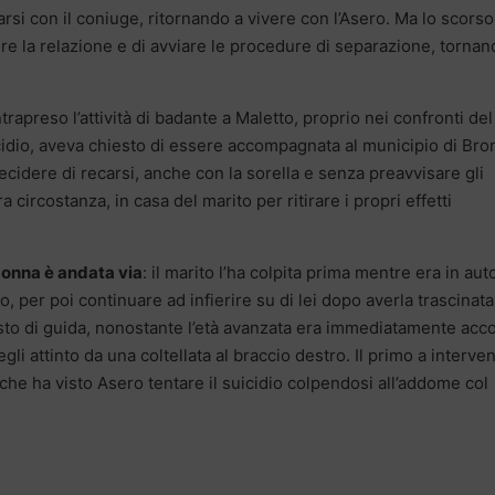
rsi con il coniuge, ritornando a vivere con l’Asero. Ma lo scorso
re la relazione e di avviare le procedure di separazione, tornan
rapreso l’attività di badante a Maletto, proprio nei confronti del
cidio, aveva chiesto di essere accompagnata al municipio di Bro
ecidere di recarsi, anche con la sorella e senza preavvisare gli
 circostanza, in casa del marito per ritirare i propri effetti
donna è andata via
: il marito l’ha colpita prima mentre era in aut
no, per poi continuare ad infierire su di lei dopo averla trascinata
posto di guida, nonostante l’età avanzata era immediatamente acc
li attinto da una coltellata al braccio destro. Il primo a interven
o che ha visto Asero tentare il suicidio colpendosi all’addome col