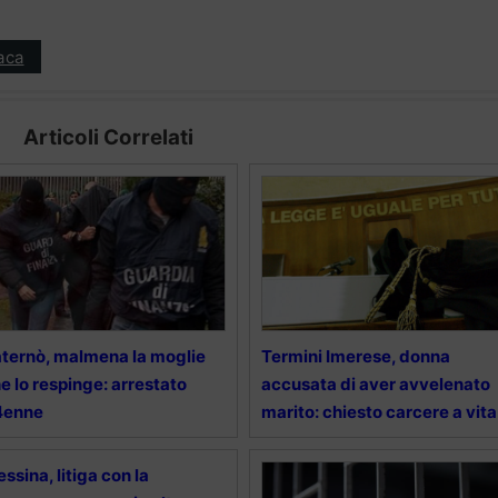
aca
Articoli Correlati
ternò, malmena la moglie
Termini Imerese, donna
e lo respinge: arrestato
accusata di aver avvelenato
4enne
marito: chiesto carcere a vita
ssina, litiga con la