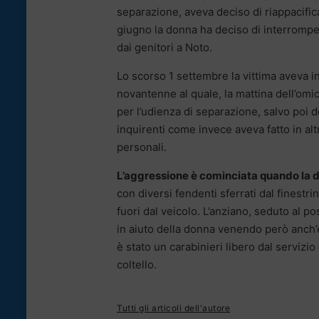
separazione, aveva deciso di riappacifica
giugno la donna ha deciso di interrompe
dai genitori a Noto.
Lo scorso 1 settembre la vittima aveva int
novantenne al quale, la mattina dell’omi
per l’udienza di separazione, salvo poi d
inquirenti come invece aveva fatto in altra
personali.
L’aggressione è cominciata quando la 
con diversi fendenti sferrati dal finestri
fuori dal veicolo. L’anziano, seduto al 
in aiuto della donna venendo però anch’eg
è stato un carabinieri libero dal servizi
coltello.
Tutti gli articoli dell'autore