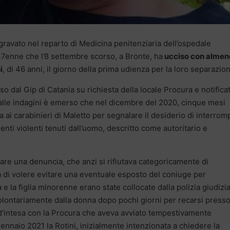
ggravato nel reparto di Medicina penitenziaria dell’ospedale
 47enne che l’8 settembre scorso, a Bronte, ha
ucciso con almen
i
, di 46 anni, il giorno della prima udienza per la loro separazio
o dal Gip di Catania su richiesta della locale Procura e notifica
Dalle indagini è emerso che nel dicembre del 2020, cinque mesi
ta ai carabinieri di Maletto per segnalare il desiderio di interro
menti violenti tenuti dall’uomo, descritto come autoritario e
are una denuncia, che anzi si rifiutava categoricamente di
a di volere evitare una eventuale esposto del coniuge per
 la figlia minorenne erano state collocate dalla polizia giudizia
volontariamente dalla donna dopo pochi giorni per recarsi press
, d’intesa con la Procura che aveva avviato tempestivamente
l gennaio 2021 la Rotini, inizialmente intenzionata a chiedere la