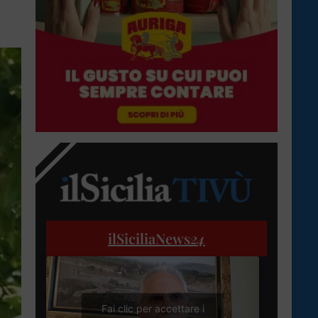
ilSiciliaNews
24
Fai clic per accettare i