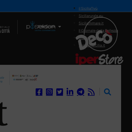
il SiciliaTivù
Siciliarurale.eu
Siciliammare.it
Il Network
Il Giornale della Bellezza
Siciliamedica.it
Sanitainsicilia.it