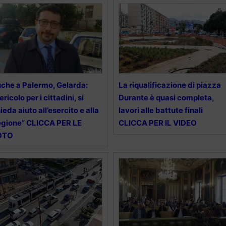
che a Palermo, Gelarda:
La riqualificazione di piazza
ericolo per i cittadini, si
Durante è quasi completa,
ieda aiuto all’esercito e alla
lavori alle battute finali
gione” CLICCA PER LE
CLICCA PER IL VIDEO
OTO