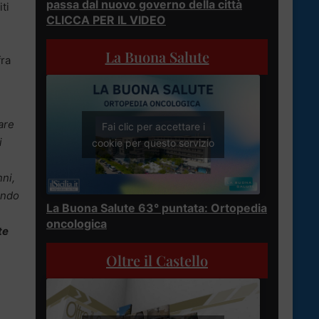
passa dal nuovo governo della città
ti
CLICCA PER IL VIDEO
,
La Buona Salute
fra
are
Fai clic per accettare i
i
cookie per questo servizio
ni,
ando
La Buona Salute 63° puntata: Ortopedia
oncologica
te
Oltre il Castello