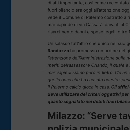
di atti importante, così come raccontato 
fuori bilancio era oggi all’attenzione og
vede il Comune di Palermo costretto a r
marciapiede di via Cassarà, davanti al C
risarcimento danni e spese legali, oltre
Un salasso tutt’altro che unico nel suo 
Randazzo
ha promosso un ordine del gi
l’attenzione dell’Amministrazione sulla 
meriti dell’assessore Orlando, il quale è
marciapiedi siamo però indietro. C’è an
quella buca che ha causato questa spesa
il Palermo calcio gioca in casa.
Gli uffic
deve utilizzare dei criteri oggettivi p
quanto segnalato nei debiti fuori bilanc
Milazzo: “Serve ta
polizia municipale