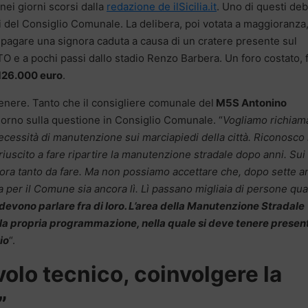
nei giorni scorsi dalla
redazione de ilSicilia.it
. Uno di questi debi
gi del Consiglio Comunale. La delibera, poi votata a maggioranza
ipagare una signora caduta a causa di un cratere presente sul
TO e a pochi passi dallo stadio Renzo Barbera. Un foro costato, 
126.000 euro
.
genere. Tanto che il consigliere comunale del
M5S Antonino
orno sulla questione in Consiglio Comunale. “
Vogliamo richiam
necessità di manutenzione sui marciapiedi della città. Riconosco 
 riuscito a fare ripartire la manutenzione stradale dopo anni. Sui
cora tanto da fare. Ma non possiamo accettare che, dopo sette an
 per il Comune sia ancora lì. Lì passano migliaia di persone qu
i devono parlare fra di loro. L’area della Manutenzione Stradale
er la propria programmazione, nella quale si deve tenere presen
io
“.
volo tecnico, coinvolgere la
”