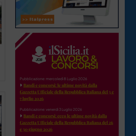
Pubblicazione: mercoledì 8 Luglio 2026
Bandi e concorsi: le ultime novità dalla
Gazzetta Ufficiale della Repubblica Italiana del 3 e
7 luglio 2026
Pubblicazione: venerdì 3 Luglio 2026
Bandi e concorsi: ecco le ultime novità dalla
Gazzetta Ufficiale della Repubblica Italiana del 26
e 30 giugno 2026