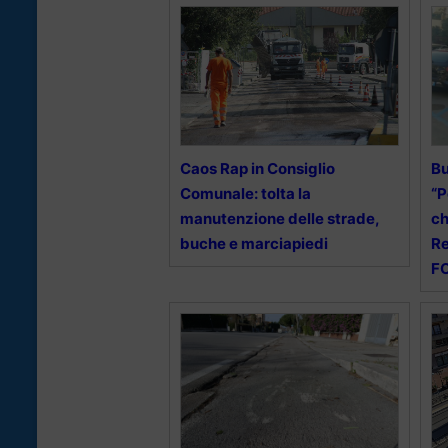
Caos Rap in Consiglio
Bu
Comunale: tolta la
“P
manutenzione delle strade,
ch
buche e marciapiedi
Re
F