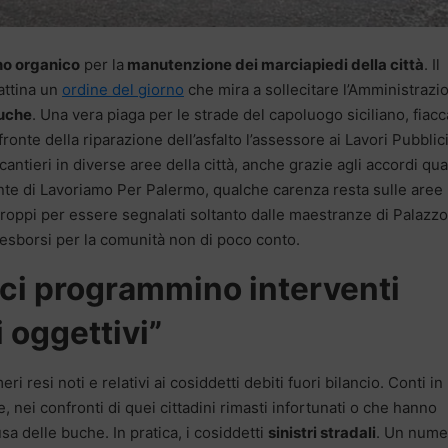
no organico
per la
manutenzione dei marciapiedi della città
. Il
attina un
ordine del giorno
che mira a sollecitare l’Amministrazi
uche
. Una vera piaga per le strade del capoluogo siciliano, fiacc
ronte della riparazione dell’asfalto l’assessore ai Lavori Pubblic
antieri in diverse aree della città, anche grazie agli accordi qu
ente di Lavoriamo Per Palermo, qualche carenza resta sulle aree
, troppi per essere segnalati soltanto dalle maestranze di Palazzo
o esborsi per la comunità non di poco conto.
ici programmino interventi
 oggettivi”
 resi noti e relativi ai cosiddetti debiti fuori bilancio. Conti in
 nei confronti di quei cittadini rimasti infortunati o che hanno
sa delle buche. In pratica, i cosiddetti
sinistri stradali
. Un nume