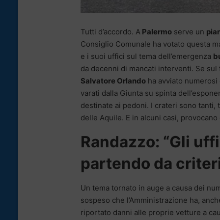
Tutti d’accordo. A
Palermo
serve un
pia
Consiglio Comunale ha votato questa m
e i suoi uffici sul tema dell’emergenza
b
da decenni di mancati interventi. Se sul f
Salvatore Orlando
ha avviato numerosi c
varati dalla Giunta su spinta dell’espon
destinate ai pedoni. I crateri sono tanti
delle Aquile. E in alcuni casi, provocan
Randazzo: “Gli uff
partendo da criteri
Un tema tornato in auge a causa dei numeri
sospeso che l’Amministrazione ha, anche,
riportato danni alle proprie vetture a cau