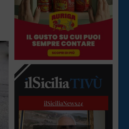
ilSiciliaNews
24