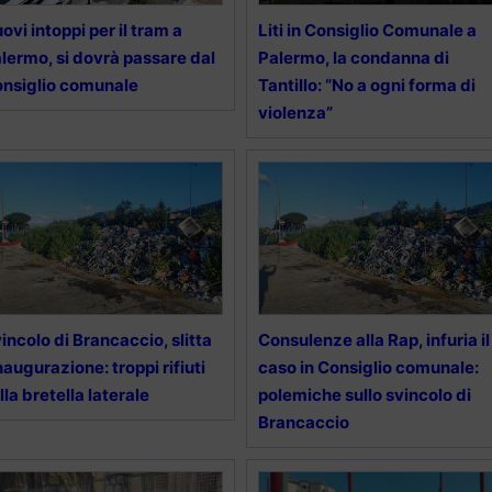
ovi intoppi per il tram a
Liti in Consiglio Comunale a
lermo, si dovrà passare dal
Palermo, la condanna di
nsiglio comunale
Tantillo: “No a ogni forma di
violenza”
incolo di Brancaccio, slitta
Consulenze alla Rap, infuria il
inaugurazione: troppi rifiuti
caso in Consiglio comunale:
lla bretella laterale
polemiche sullo svincolo di
Brancaccio