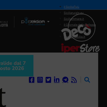
il SiciliaTivù
Siciliarurale.eu
Siciliammare.it
Il Network
Il Giornale della Bellezza
Siciliamedica.it
Sanitainsicilia.it