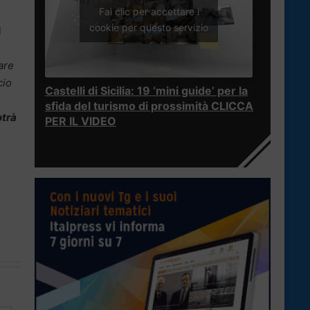
Fai clic per accettare i
cookie per questo servizio
l
are
cio
Castelli di Sicilia: 19 ‘mini guide’ per la
sfida del turismo di prossimità CLICCA
otrà
PER IL VIDEO