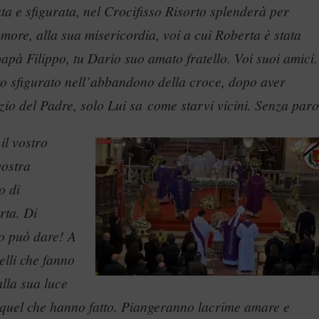
ta e sfigurata, nel Crocifisso Risorto splenderà per
 amore, alla sua misericordia, voi a cui Roberta è stata
pà Filippo, tu Dario suo amato fratello. Voi suoi amici.
to sfigurato nell’abbandono della croce, dopo aver
zio del Padre, solo Lui sa come starvi vicini. Senza paro
il vostro
vostra
o di
rta. Di
o può dare! A
elli che fanno
alla sua luce
quel che hanno fatto. Piangeranno lacrime amare e