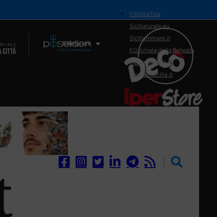
il SiciliaTivù
Siciliarurale.eu
Siciliammare.it
Il Network
Il Giornale della Bellezza
Siciliamedica.it
Sanitainsicilia.it