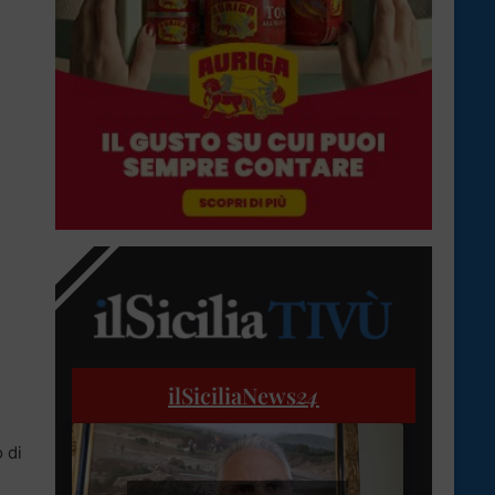
ilSiciliaNews
24
 di