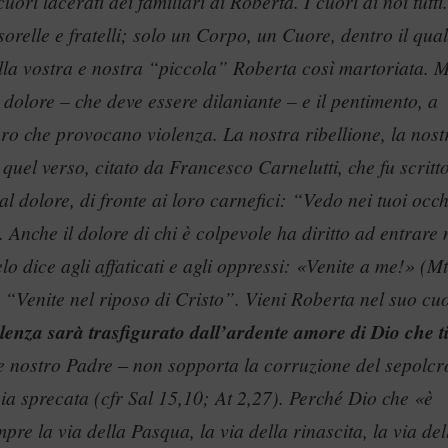
uori lacerati dei familiari di Roberta. I cuori di noi tutti.
relle e fratelli; solo un Corpo, un Cuore, dentro il qua
ella vostra e nostra “piccola” Roberta così martoriata. M
 dolore – che deve essere dilaniante – e il pentimento, a
ro che provocano violenza. La nostra ribellione, la nost
uel verso, citato da Francesco Carnelutti, che fu scritt
al dolore, di fronte ai loro carnefici: “Vedo nei tuoi occh
. Anche il dolore di chi è colpevole ha diritto ad entrare 
o dice agli affaticati e agli oppressi: «Venite a me!» (Mt
o: “Venite nel riposo di Cristo”. Vieni Roberta nel suo cu
olenza sarà trasfigurato dall’ardente amore di Dio che t
 nostro Padre ‒ non sopporta la corruzione del sepolcr
sia sprecata (cfr Sal 15,10; At 2,27). Perché Dio che «è
re la via della Pasqua, la via della rinascita, la via del