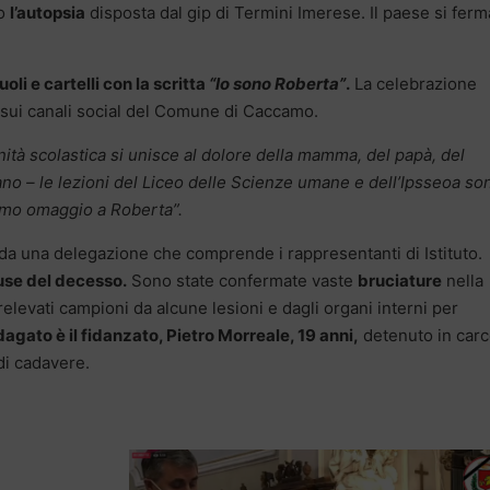
po
l’autopsia
disposta dal gip di Termini Imerese. Il paese si ferm
oli e cartelli con la scritta
“Io sono Roberta”
.
La celebrazione
 sui canali social del Comune di Caccamo.
nità scolastica si unisce al dolore della mamma, del papà, del
ziano – le lezioni del Liceo delle Scienze umane e dell’Ipsseoa so
imo omaggio a Roberta”.
 da una delegazione che comprende i rappresentanti di Istituto.
use del decesso.
Sono state confermate vaste
bruciature
nella
elevati campioni da alcune lesioni e dagli organi interni per
dagato è il fidanzato, Pietro Morreale, 19 anni,
detenuto in car
di cadavere.