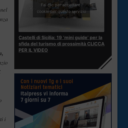
Fai clic per accettare i
 nel
cookie per questo servizio
enza
Castelli di Sicilia: 19 ‘mini guide’ per la
sfida del turismo di prossimità CLICCA
PER IL VIDEO
a,
nzio
E
o
i i