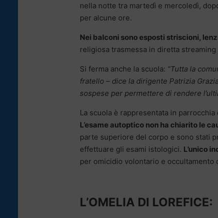
nella notte tra martedì e mercoledì, do
per alcune ore.
Nei balconi sono esposti striscioni, lenzu
religiosa trasmessa in diretta streaming
Si ferma anche la scuola:
“Tutta la comu
fratello – dice la dirigente Patrizia Gra
sospese per permettere di rendere l’ult
La scuola è rappresentata in parrocchia
L’esame autoptico non ha chiarito le ca
parte superiore del corpo e sono stati pr
effettuare gli esami istologici.
L’unico in
per omicidio volontario e occultamento 
L’OMELIA DI LOREFICE: