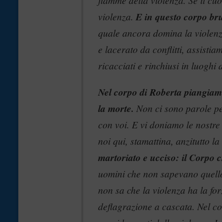
fiamme della violenza. Se il cu
violenza.
E in questo corpo br
quale ancora domina la violenz
e lacerato da conflitti, assistia
ricacciati e rinchiusi in luoghi 
Nel corpo di Roberta piangiamo
la morte.
Non ci sono parole per
con voi. E vi doniamo le nostre
noi qui, stamattina, anzitutto 
martoriato e ucciso: il Corpo c
uomini che non sapevano quello
non sa che la violenza ha la fo
deflagrazione a cascata. Nel cost