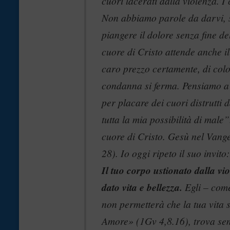
cuori lacerati dalla violenza. I c
Non abbiamo parole da darvi, so
piangere il dolore senza fine d
cuore di Cristo attende anche il
caro prezzo certamente, di colo
condanna si ferma. Pensiamo a q
per placare dei cuori distrutti d
tutta la mia possibilità di male”
cuore di Cristo. Gesù nel Vangel
28). Io oggi ripeto il suo invit
Il tuo corpo ustionato dalla vi
dato vita e bellezza.
Egli – come
non permetterà che la tua vita 
Amore» (1Gv 4,8.16), trova semp