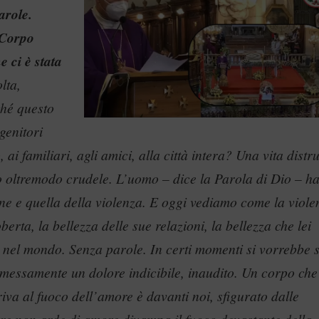
arole.
 Corpo
e ci è stata
lta,
ché questo
 genitori
 ai familiari, agli amici, alla città intera? Una vita distru
o oltremodo crudele. L’uomo – dice la Parola di Dio – h
one e quella della violenza. E oggi vediamo come la viole
berta, la bellezza delle sue relazioni, la bellezza che lei
e nel mondo. Senza parole. In certi momenti si vorrebbe 
mmessamente un dolore indicibile, inaudito. Un corpo che
priva al fuoco dell’amore è davanti noi, sfigurato dalle