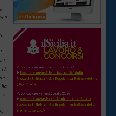
le
a il
ra
o
i
nel
 11,
Pubblicazione: mercoledì 8 Luglio 2026
Bandi e concorsi: le ultime novità dalla
ore!
Gazzetta Ufficiale della Repubblica Italiana del 3 e
7 luglio 2026
i ha
o e
Pubblicazione: venerdì 3 Luglio 2026
Bandi e concorsi: ecco le ultime novità dalla
Gazzetta Ufficiale della Repubblica Italiana del 26
e 30 giugno 2026
la