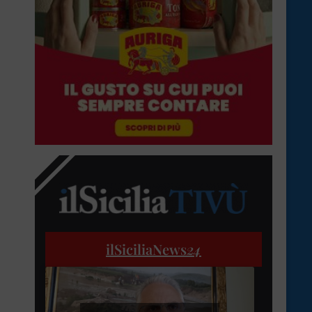
ilSiciliaNews
24