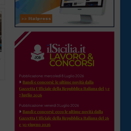
o
Pubblicazione: mercoledì 8 Luglio 2026
Bandi e concorsi: le ultime novità dalla
Gazzetta Ufficiale della Repubblica Italiana del 3 e
7 luglio 2026
Pubblicazione: venerdì 3 Luglio 2026
Bandi e concorsi: ecco le ultime novità dalla
Gazzetta Ufficiale della Repubblica Italiana del 26
e 30 giugno 2026