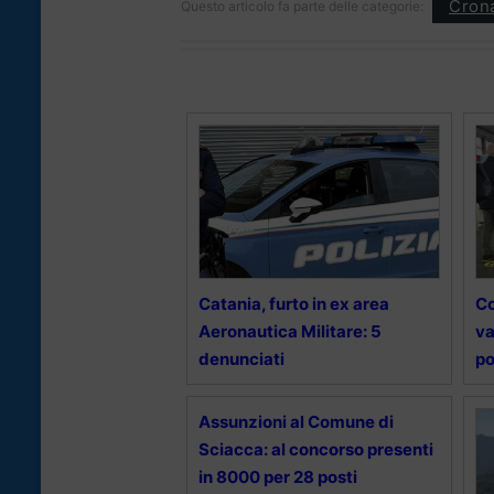
Cron
Questo articolo fa parte delle categorie:
Catania, furto in ex area
Co
Aeronautica Militare: 5
va
denunciati
po
Assunzioni al Comune di
Sciacca: al concorso presenti
in 8000 per 28 posti