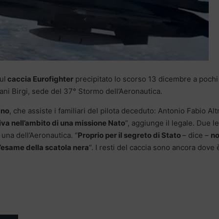
ul
caccia Eurofighter
precipitato lo scorso 13 dicembre a pochi
pani Birgi, sede del 37° Stormo dell’Aeronautica.
ano
, che assiste i familiari del pilota deceduto: Antonio Fabio Al
iva nell’ambito di una missione Nato
“, aggiunge il legale. Due le
 una dell’Aeronautica. “
Proprio per il segreto di Stato
– dice –
n
l’esame della scatola nera
“. I resti del caccia sono ancora dove 