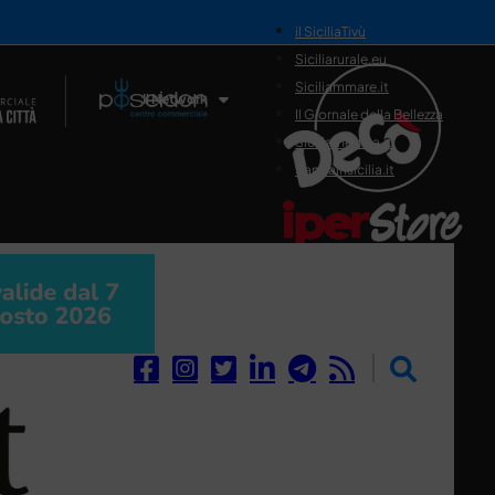
il SiciliaTivù
Siciliarurale.eu
Siciliammare.it
Il Network
Il Giornale della Bellezza
Siciliamedica.it
Sanitainsicilia.it