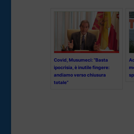
Covid, Musumeci: “Basta
Ad
ipocrisia, è inutile fingere:
me
andiamo verso chiusura
sp
totale”