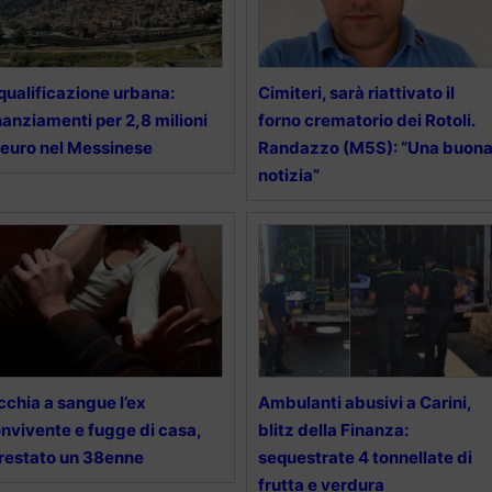
qualificazione urbana:
Cimiteri, sarà riattivato il
nanziamenti per 2,8 milioni
forno crematorio dei Rotoli.
 euro nel Messinese
Randazzo (M5S): “Una buon
notizia”
cchia a sangue l’ex
Ambulanti abusivi a Carini,
nvivente e fugge di casa,
blitz della Finanza:
restato un 38enne
sequestrate 4 tonnellate di
frutta e verdura