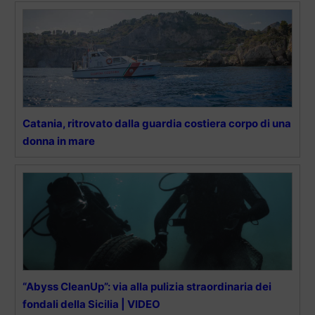
Catania, ritrovato dalla guardia costiera corpo di una
donna in mare
“Abyss CleanUp”: via alla pulizia straordinaria dei
fondali della Sicilia | VIDEO