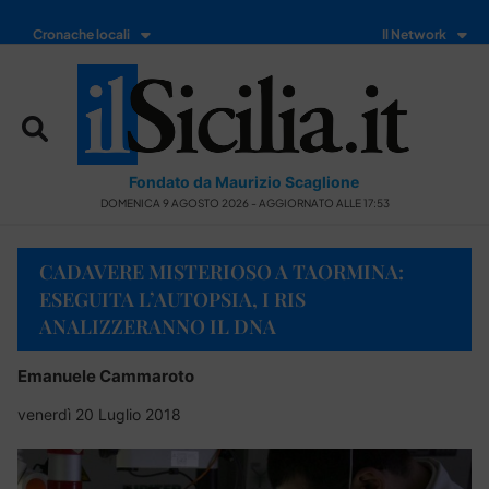
Cronache locali
Il Network
Fondato da Maurizio Scaglione
DOMENICA 9 AGOSTO 2026 - AGGIORNATO ALLE 17:53
CADAVERE MISTERIOSO A TAORMINA:
ESEGUITA L’AUTOPSIA, I RIS
ANALIZZERANNO IL DNA
Emanuele Cammaroto
venerdì 20 Luglio 2018