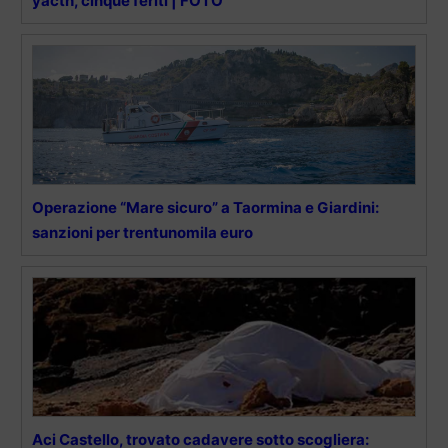
yacth, cinque feriti | FOTO
Operazione “Mare sicuro” a Taormina e Giardini:
sanzioni per trentunomila euro
Aci Castello, trovato cadavere sotto scogliera: