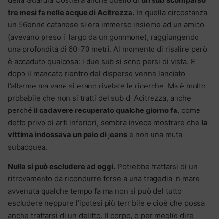
della Guardia Costiera anche quello di
un sub scomparso
tre mesi fa nelle acque di Acitrezza.
In quella circostanza
un 56enne catanese si era immerso insieme ad un amico
(avevano preso il largo da un gommone), raggiungendo
una profondità di 60-70 metri. Al momento di risalire però
è accaduto qualcosa: i due sub si sono persi di vista. E
dopo il mancato rientro del disperso venne lanciato
l’allarme ma vane si erano rivelate le ricerche. Ma è molto
probabile che non si tratti del sub di Acitrezza, anche
perché
il cadavere recuperato qualche giorno fa
, come
detto privo di arti inferiori, sembra invece mostrare che
la
vittima indossava un paio di jeans
e non una muta
subacquea.
Nulla si può escludere ad oggi.
Potrebbe trattarsi di un
ritrovamento da ricondurre forse a una tragedia in mare
avvenuta qualche tempo fa ma non si può del tutto
escludere neppure l’ipotesi più terribile e cioè che possa
anche trattarsi di un delitto. Il corpo, o per meglio dire