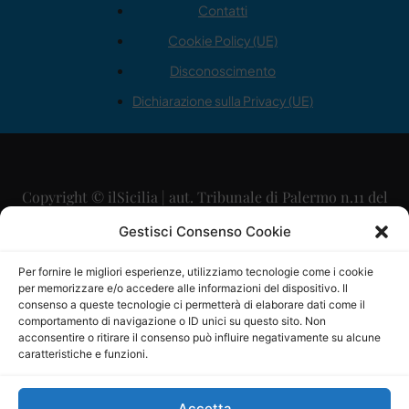
Contatti
Cookie Policy (UE)
Disconoscimento
Dichiarazione sulla Privacy (UE)
Copyright © ilSicilia | aut. Tribunale di Palermo n.11 del
29/09/2015
Gestisci Consenso Cookie
Editore: Mercurio Comunicazione Soc. Coop. A.R.L.
Per fornire le migliori esperienze, utilizziamo tecnologie come i cookie
per memorizzare e/o accedere alle informazioni del dispositivo. Il
Direttore Editoriale: Maurizio Scaglione
consenso a queste tecnologie ci permetterà di elaborare dati come il
comportamento di navigazione o ID unici su questo sito. Non
Direttore Responsabile: Maria Calabrese
acconsentire o ritirare il consenso può influire negativamente su alcune
caratteristiche e funzioni.
p.zza Sant’Oliva, 9 – 90141 – Palermo – 091335557
P.IVA: 06334930820
Accetta