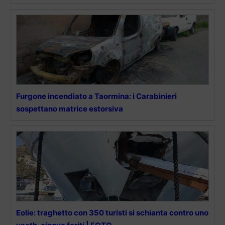
Furgone incendiato a Taormina: i Carabinieri
sospettano matrice estorsiva
Eolie: traghetto con 350 turisti si schianta contro uno