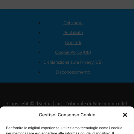
Chi siamo
Pubblicità
Contatti
Cookie Policy (UE)
Dichiarazione sulla Privacy (UE)
Disconoscimento
Copyright © ilSicilia | aut. Tribunale di Palermo n.11 del
29/09/2015
Gestisci Consenso Cookie
Editore: Mercurio Comunicazione Soc. Coop. A.R.L.
Per fornire le migliori esperienze, utilizziamo tecnologie come i cookie
per memorizzare e/o accedere alle informazioni del dispositivo. Il