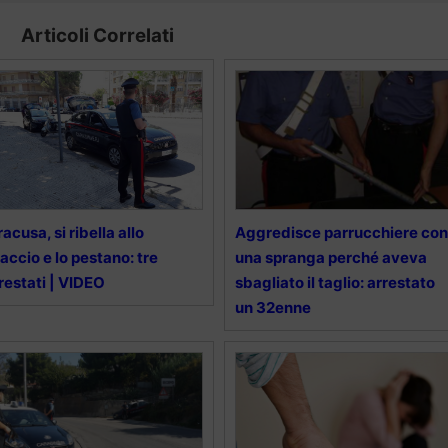
Articoli Correlati
racusa, si ribella allo
Aggredisce parrucchiere con
accio e lo pestano: tre
una spranga perché aveva
restati | VIDEO
sbagliato il taglio: arrestato
un 32enne