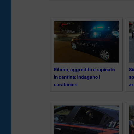
Ribera, aggredito e rapinato
Si
in cantina: indagano i
sp
carabinieri
ar