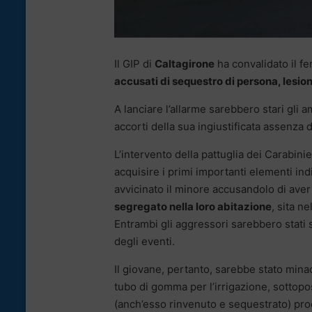
Il GIP di
Caltagirone
ha convalidato il f
accusati di sequestro di persona, lesio
A lanciare l’allarme sarebbero stari gli a
accorti della sua ingiustificata assenza 
L’intervento della pattuglia dei Carabini
acquisire i primi importanti elementi ind
avvicinato il minore accusandolo di ave
segregato nella loro abitazione
, sita n
Entrambi gli aggressori sarebbero stati s
degli eventi.
Il giovane, pertanto, sarebbe stato min
tubo di gomma per l’irrigazione, sottopo
(anch’esso rinvenuto e sequestrato) proc