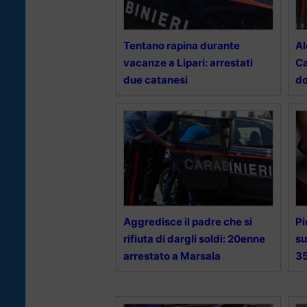
Tentano rapina durante
Al
vacanze a Lipari: arrestati
Ca
due catanesi
do
Aggredisce il padre che si
Pi
rifiuta di dargli soldi: 20enne
su
arrestato a Marsala
35