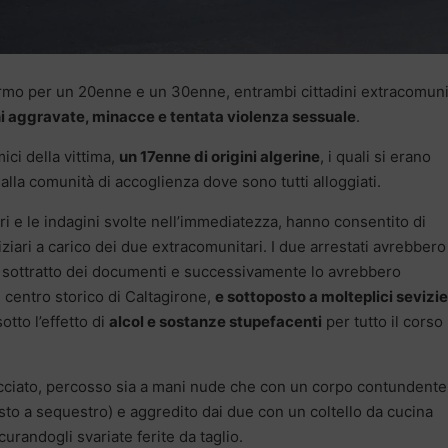
ermo per un 20enne e un 30enne, entrambi cittadini extracomunit
ni aggravate, minacce e tentata violenza sessuale
.
mici della vittima,
un 17enne di origini algerine
, i quali si erano
dalla comunità di accoglienza dove sono tutti alloggiati.
eri e le indagini svolte nell’immediatezza, hanno consentito di
iziari a carico dei due extracomunitari. I due arrestati avrebbero
r sottratto dei documenti e successivamente lo avrebbero
el centro storico di Caltagirone,
e sottoposto a molteplici sevizie
otto l’effetto di
alcol e sostanze stupefacenti
per tutto il corso
acciato, percosso sia a mani nude che con un corpo contundente
sto a sequestro) e aggredito dai due con un coltello da cucina
urandogli svariate ferite da taglio.