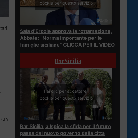
cookie per questo servizio
ari,
Sala d’Ercole approva la rottamazione,
Abbate: “Norma importante per le
famiglie siciliane” CLICCA PER IL VIDEO
BarSicilia
Fai clic per accettare i
.
cookie per questo servizio
 (un
Bar Sicilia, a Ispica la sfida per il futuro
passa dal nuovo governo della città