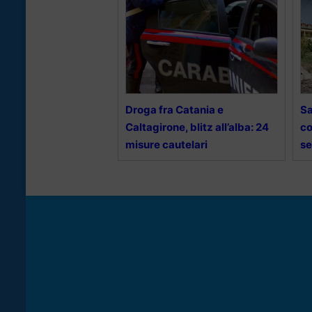
Droga fra Catania e
Sa
Caltagirone, blitz all’alba: 24
co
misure cautelari
se