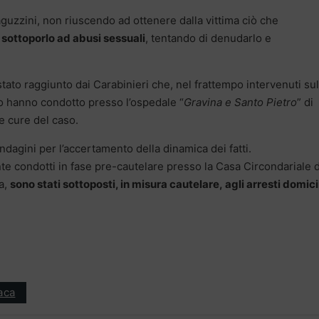
aguzzini, non riuscendo ad ottenere dalla vittima ciò che
sottoporlo ad abusi sessuali
, tentando di denudarlo e
 stato raggiunto dai Carabinieri che, nel frattempo intervenuti sul
 lo hanno condotto presso l’ospedale “
Gravina e Santo Pietro
” di
le cure del caso.
ndagini per l’accertamento della dinamica dei fatti.
nte condotti in fase pre-cautelare presso la Casa Circondariale d
a,
sono stati sottoposti, in misura cautelare, agli arresti domicil
aca