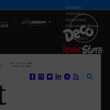
il SiciliaTivù
Siciliarurale.eu
Siciliammare.it
Il Network
Il Giornale della Bellezza
Siciliamedica.it
Sanitainsicilia.it