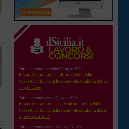
Pubblicazione: mercoledì 8 Luglio 2026
Bandi e concorsi: le ultime novità dalla
Gazzetta Ufficiale della Repubblica Italiana del 3 e
7 luglio 2026
Pubblicazione: venerdì 3 Luglio 2026
Bandi e concorsi: ecco le ultime novità dalla
Gazzetta Ufficiale della Repubblica Italiana del 26
e 30 giugno 2026
Pubblicazione: venerdì 26 Giugno 2026