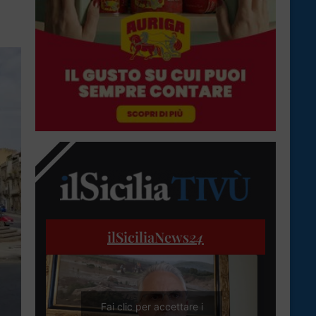
ilSiciliaNews
24
Fai clic per accettare i