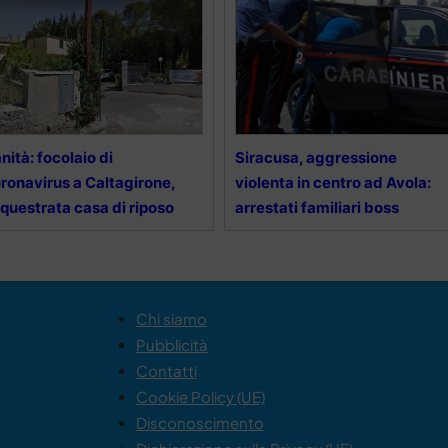
nità: focolaio di
Siracusa, aggressione
ronavirus a Caltagirone,
violenta in centro ad Avola:
questrata casa di riposo
arrestati familiari boss
Chi siamo
Pubblicità
Contatti
Cookie Policy (UE)
Disconoscimento