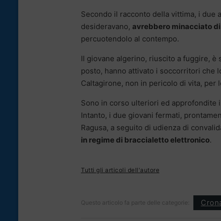
Secondo il racconto della vittima, i due 
desideravano,
avrebbero minacciato di 
percuotendolo al contempo.
Il giovane algerino, riuscito a fuggire, è
posto, hanno attivato i soccorritori che
Caltagirone, non in pericolo di vita, per 
Sono in corso ulteriori ed approfondite i
Intanto, i due giovani fermati, prontame
Ragusa, a seguito di udienza di convalid
in regime di braccialetto elettronico
.
Tutti gli articoli dell'autore
Cron
Questo articolo fa parte delle categorie: